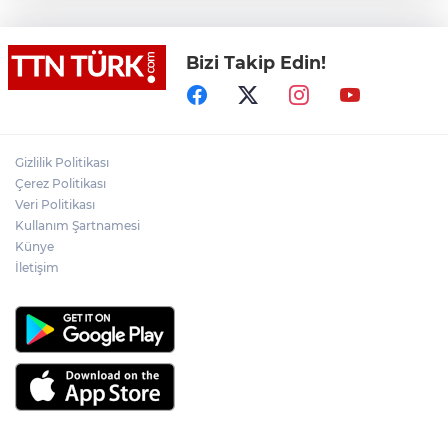
değişimi
Bizi Takip Edin!
Yeni aldığı motosikletle kaza yapan genç
gözyaşları arasında toprağa verildi
Yasaklı madde kullandığı için çocuğu
elinden alınan anneden tüm anne-
Gizlilik Politikası
babalara çağrı
Çerez Politikası
Veri Politikası
Kullanım Şartnamesi
Cumhurbaşkanı Erdoğan, Suudi
Arabistan yolcusu
Künye
İletişim