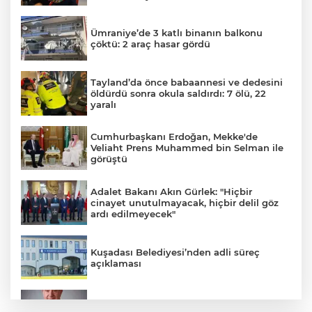
Ümraniye’de 3 katlı binanın balkonu
çöktü: 2 araç hasar gördü
Tayland’da önce babaannesi ve dedesini
öldürdü sonra okula saldırdı: 7 ölü, 22
yaralı
Cumhurbaşkanı Erdoğan, Mekke'de
Veliaht Prens Muhammed bin Selman ile
görüştü
Adalet Bakanı Akın Gürlek: "Hiçbir
cinayet unutulmayacak, hiçbir delil göz
ardı edilmeyecek"
Kuşadası Belediyesi’nden adli süreç
açıklaması
İş Bankası Grubu üst yönetiminde görev