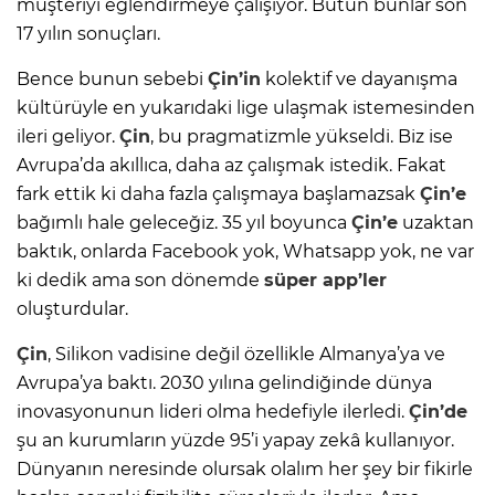
müşteriyi eğlendirmeye çalışıyor. Bütün bunlar son
17 yılın sonuçları.
Bence bunun sebebi
Çin’in
kolektif ve dayanışma
kültürüyle en yukarıdaki lige ulaşmak istemesinden
ileri geliyor.
Çin
, bu pragmatizmle yükseldi. Biz ise
Avrupa’da akıllıca, daha az çalışmak istedik. Fakat
fark ettik ki daha fazla çalışmaya başlamazsak
Çin’e
bağımlı hale geleceğiz. 35 yıl boyunca
Çin’e
uzaktan
baktık, onlarda Facebook yok, Whatsapp yok, ne var
ki dedik ama son dönemde
süper app’ler
oluşturdular.
Çin
, Silikon vadisine değil özellikle Almanya’ya ve
Avrupa’ya baktı. 2030 yılına gelindiğinde dünya
inovasyonunun lideri olma hedefiyle ilerledi.
Çin’de
şu an kurumların yüzde 95’i yapay zekâ kullanıyor.
Dünyanın neresinde olursak olalım her şey bir fikirle