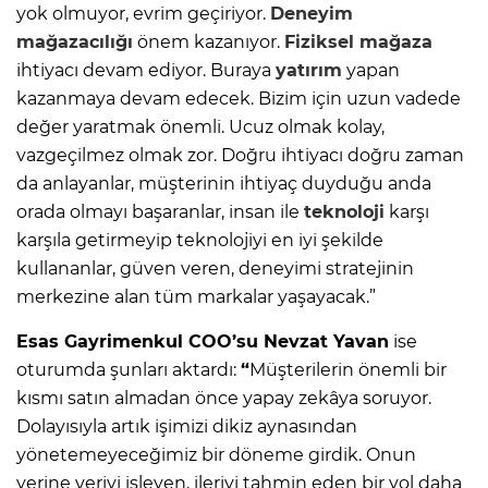
yok olmuyor, evrim geçiriyor.
Deneyim
mağazacılığı
önem kazanıyor.
Fiziksel mağaza
ihtiyacı devam ediyor. Buraya
yatırım
yapan
kazanmaya devam edecek. Bizim için uzun vadede
değer yaratmak önemli. Ucuz olmak kolay,
vazgeçilmez olmak zor. Doğru ihtiyacı doğru zaman
da anlayanlar, müşterinin ihtiyaç duyduğu anda
orada olmayı başaranlar, insan ile
teknoloji
karşı
karşıla getirmeyip teknolojiyi en iyi şekilde
kullananlar, güven veren, deneyimi stratejinin
merkezine alan tüm markalar yaşayacak.”
Esas Gayrimenkul COO’su Nevzat Yavan
ise
oturumda şunları aktardı:
“
Müşterilerin önemli bir
kısmı satın almadan önce yapay zekâya soruyor.
Dolayısıyla artık işimizi dikiz aynasından
yönetemeyeceğimiz bir döneme girdik. Onun
yerine veriyi işleyen, ileriyi tahmin eden bir yol daha