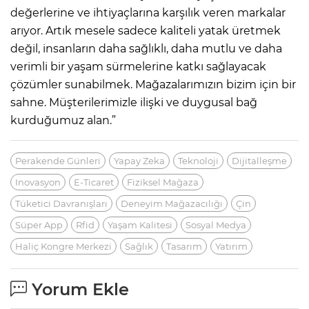
değerlerine ve ihtiyaçlarına karşılık veren markalar
arıyor. Artık mesele sadece kaliteli yatak üretmek
değil, insanların daha sağlıklı, daha mutlu ve daha
verimli bir yaşam sürmelerine katkı sağlayacak
çözümler sunabilmek. Mağazalarımızın bizim için bir
sahne. Müşterilerimizle ilişki ve duygusal bağ
kurduğumuz alan.”
Perakende Günleri
Yapay Zeka
Teknoloji
Dijitalleşme
Inovasyon
E-Ticaret
Fiziksel Mağaza
Tüketici Davranışları
Deneyim Mağazacılığı
Çin
Süper App
Rfid
Yaşam Kalitesi
Sosyal Medya
Haliç Kongre Merkezi
Sağlık
Tasarım
Yatırım
Yorum Ekle