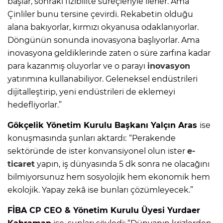
başlar, sonraki fizibilite süreçleriyle ilerler. Ama
Çinliler bunu tersine çevirdi. Rekabetin olduğu
alana bakıyorlar, kırmızı okyanusa odaklanıyorlar.
Döngünün sonunda inovasyona başlıyorlar. Ama
inovasyona geldiklerinde zaten o süre zarfına kadar
para kazanmış oluyorlar ve o parayı
inovasyon
yatırımına kullanabiliyor. Geleneksel endüstrileri
dijitalleştirip, yeni endüstrileri de eklemeyi
hedefliyorlar.”
Gökçelik Yönetim Kurulu Başkanı Yalçın Aras
ise
konuşmasında şunları aktardı:
“Perakende
sektöründe de ister konvansiyonel olun ister
e-
ticaret
yapın, iş dünyasında 5 dk sonra ne olacağını
bilmiyorsunuz hem sosyolojik hem ekonomik hem
ekolojik. Yapay zekâ ise bunları çözümleyecek.”
FİBA CP CEO & Yönetim Kurulu Üyesi Yurdaer