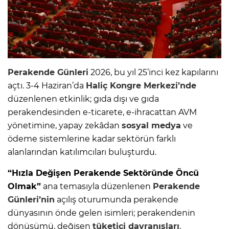
Perakende Günleri
2026, bu yıl 25’inci kez kapılarını
açtı. 3-4 Haziran’da
Haliç Kongre Merkezi’nde
düzenlenen etkinlik; gıda dışı ve gıda
perakendesinden e-ticarete, e-ihracattan AVM
yönetimine, yapay zekâdan
sosyal medya
ve
ödeme sistemlerine kadar sektörün farklı
alanlarından katılımcıları buluşturdu.
“Hızla Değişen Perakende Sektöründe Öncü
Olmak”
ana temasıyla düzenlenen
Perakende
Günleri’nin
açılış oturumunda perakende
dünyasının önde gelen isimleri; perakendenin
dönüşümü, değişen
tüketici davranışları
,