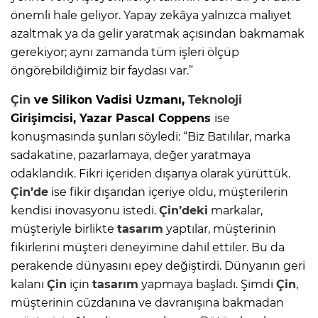
önemli hale geliyor. Yapay zekâya yalnızca maliyet
azaltmak ya da gelir yaratmak açısından bakmamak
gerekiyor; aynı zamanda tüm işleri ölçüp
öngörebildiğimiz bir faydası var.”
Çin
ve Silikon Vadisi Uzmanı,
Teknoloji
Girişimcisi, Yazar Pascal Coppens
ise
konuşmasında şunları söyledi: “Biz Batılılar, marka
sadakatine, pazarlamaya, değer yaratmaya
odaklandık. Fikri içeriden dışarıya olarak yürüttük.
Çin’de
ise fikir dışarıdan içeriye oldu, müşterilerin
kendisi inovasyonu istedi.
Çin’deki
markalar,
müşteriyle birlikte
tasarım
yaptılar, müşterinin
fikirlerini müşteri deneyimine dahil ettiler. Bu da
perakende dünyasını epey değiştirdi. Dünyanın geri
kalanı
Çin
için
tasarım
yapmaya başladı. Şimdi
Çin
,
müşterinin cüzdanına ve davranışına bakmadan