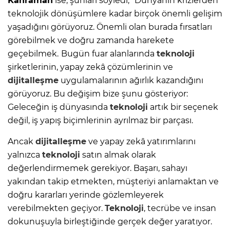
Kahraman
ise, şunları söyledi; “Dünyanın krizlerden
teknolojik dönüşümlere kadar birçok önemli gelişim
yaşadığını görüyoruz. Önemli olan burada fırsatları
görebilmek ve doğru zamanda harekete
geçebilmek.
Bugün fuar alanlarında
teknoloji
şirketlerinin, yapay zekâ çözümlerinin ve
dijitalleşme
uygulamalarının ağırlık kazandığını
görüyoruz. Bu değişim bize şunu gösteriyor:
Geleceğin iş dünyasında
teknoloji
artık bir seçenek
değil, iş yapış biçimlerinin ayrılmaz bir parçası.
Ancak
dijitalleşme
ve yapay zekâ yatırımlarını
yalnızca
teknoloji
satın almak olarak
değerlendirmemek gerekiyor. Başarı, sahayı
yakından takip etmekten, müşteriyi anlamaktan ve
doğru kararları yerinde gözlemleyerek
verebilmekten geçiyor.
Teknoloji
, tecrübe ve insan
dokunuşuyla birleştiğinde gerçek değer yaratıyor.