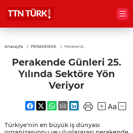
Anasayfa
PERAKENDE
Perakende
Günleri 25.
Yılında
Perakende Günleri 25.
Sektöre
Yön Veriyor
Yılında Sektöre Yön
Veriyor
Türkiye’nin en büyük iş dünyası
organizasyonu ve uluslararası perakende