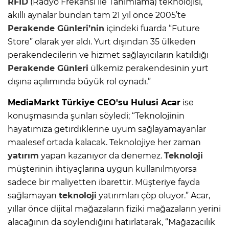
RFID
(Radyo Frekansı ile Tanımlama) teknolojisi,
akıllı aynalar bundan tam 21 yıl önce 2005’te
Perakende Günleri’nin
içindeki fuarda “Future
Store” olarak yer aldı. Yurt dışından 35 ülkeden
perakendecilerin ve hizmet sağlayıcıların katıldığı
Perakende Günleri
ülkemiz perakendesinin yurt
dışına açılımında büyük rol oynadı.”
MediaMarkt Türkiye CEO'su Hulusi Acar
ise
konuşmasında şunları söyledi; “Teknolojinin
hayatımıza getirdiklerine uyum sağlayamayanlar
maalesef ortada kalacak. Teknolojiye her zaman
yatırım
yapan kazanıyor da denemez.
Teknoloji
müşterinin ihtiyaçlarına uygun kullanılmıyorsa
sadece bir maliyetten ibarettir. Müşteriye fayda
sağlamayan
teknoloji
yatırımları çöp oluyor.” Acar,
yıllar önce dijital mağazaların fiziki mağazaların yerini
alacağının da söylendiğini hatırlatarak, “Mağazacılık