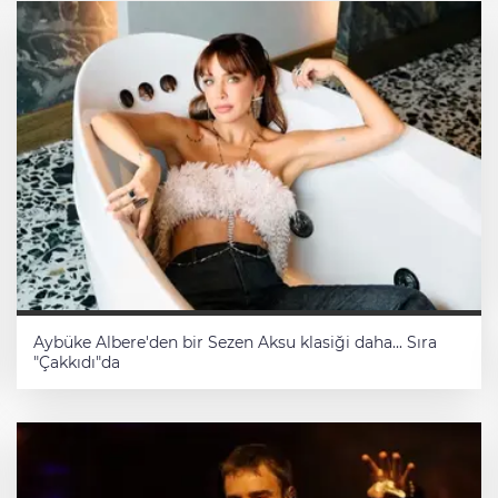
İTM 2026 BİZE NE SÖYLEDİ?
Geleceğin Fabrikaları Nasıl
Şekilleniyor?
Sibel Çelebi
Çocuklarda Şiddeti Anlamak:
Bireyden Topluma
İlkem İŞCAN
Aybüke Albere'den bir Sezen Aksu klasiği daha... Sıra
"Çakkıdı"da