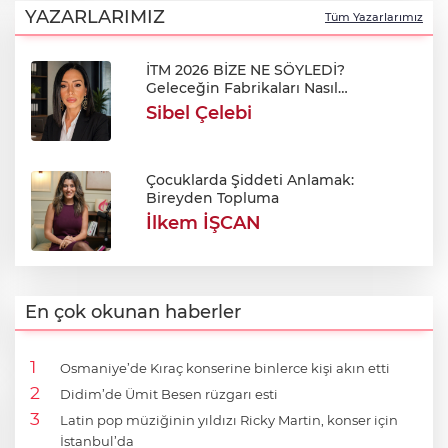
YAZARLARIMIZ
Tüm Yazarlarımız
İTM 2026 BİZE NE SÖYLEDİ?
Geleceğin Fabrikaları Nasıl
Şekilleniyor?
Sibel Çelebi
Çocuklarda Şiddeti Anlamak:
Bireyden Topluma
İlkem İŞCAN
En çok okunan haberler
Osmaniye’de Kıraç konserine binlerce kişi akın etti
Didim’de Ümit Besen rüzgarı esti
Latin pop müziğinin yıldızı Ricky Martin, konser için
İstanbul’da