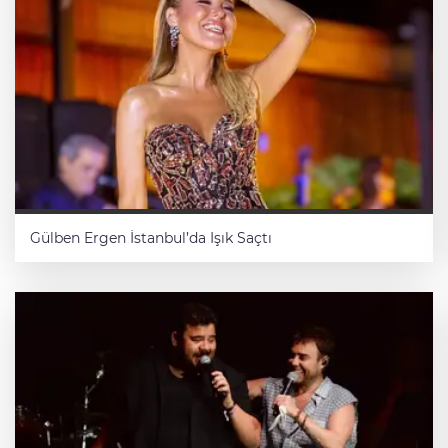
Gülben Ergen İstanbul’da Işık Saçtı