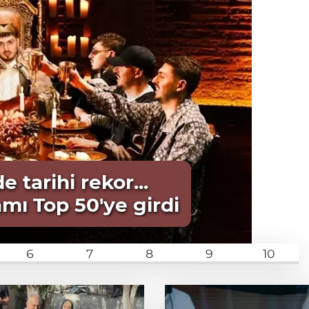
 tarihi rekor...
mı Top 50'ye girdi
6
7
8
9
10