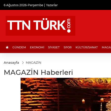
6 Ağustos 2026-Perşembe
Yazarlar
GÜNDEM
EKONOMİ
SİYASET
SPOR
KÜLTÜR/SANAT
MAGA
Anasayfa
MAGAZİN
MAGAZİN Haberleri