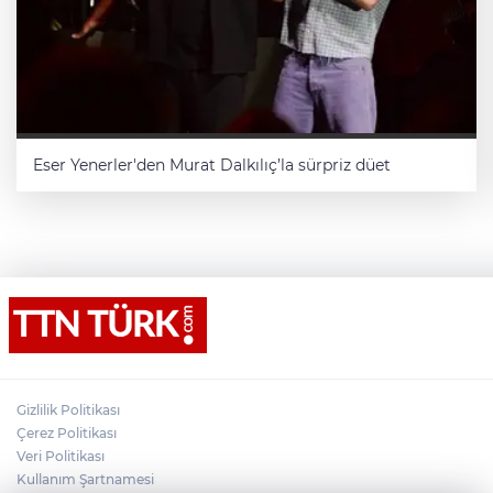
Eser Yenerler'den Murat Dalkılıç’la sürpriz düet
Gizlilik Politikası
Çerez Politikası
Veri Politikası
Kullanım Şartnamesi