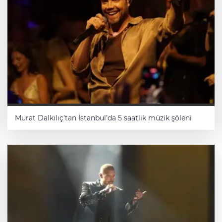
Murat Dalkılıç’tan İstanbul’da 5 saatlik müzik şöleni