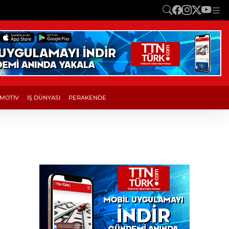
MOTİV
İŞ DÜNYASI
PERAKENDE
Öykü Gürman’dan Bodrum’da
konser, sahnede doğum günü 