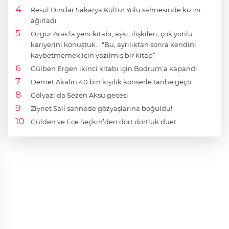
Resul Dindar Sakarya Kültür Yolu sahnesinde kızını
ağırladı
Özgür Aras'la yeni kitabı, aşkı, ilişkileri, çok yönlü
kariyerini konuştuk... "Bu, ayrılıktan sonra kendini
kaybetmemek için yazılmış bir kitap”
Gülben Ergen ikinci kitabı için Bodrum’a kapandı
Demet Akalın 40 bin kişilik konserle tarihe geçti
Gölyazı’da Sezen Aksu gecesi
Ziynet Sali sahnede gözyaşlarına boğuldu!
Gülden ve Ece Seçkin’den dört dörtlük düet