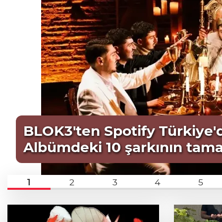
BLOK3'ten Spotify Türkiye'de
Albümdeki 10 şarkının tama
1
2
3
4
5