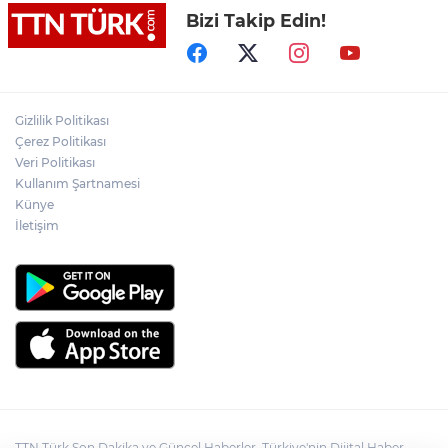
Bizi Takip Edin!
Denize girmeyin uyarısına aldırış
etmeyen 14 yaşındaki çocuk dalgalara
kapılarak kayboldu
Akülü çocuk aracının tekerleğine
zulalanmış metamfetamin ile yakalanan
Gizlilik Politikası
şahıs tutuklandı
Çerez Politikası
Veri Politikası
Netanyahu, Hamas’ın
Kullanım Şartnamesi
silahsızlandırılmasına yönelik 15
Künye
maddelik yol haritasını reddetti
İletişim
TTN Türk Son Dakika ve Güncel Haberler, Türkiye'nin Dijital Haber