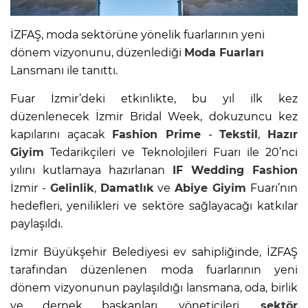
İZFAŞ, moda sektörüne yönelik fuarlarının yeni
dönem vizyonunu, düzenlediği
Moda Fuarları
Lansmanı ile tanıttı.
Fuar İzmir’deki etkinlikte, bu yıl ilk kez
düzenlenecek İzmir Bridal Week, dokuzuncu kez
kapılarını açacak
Fashion Prime
-
Tekstil
,
Hazır
Giyim
Tedarikçileri ve Teknolojileri Fuarı ile 20’nci
yılını kutlamaya hazırlanan
IF Wedding Fashion
İzmir -
Gelinlik
,
Damatlık
ve
Abiye Giyim
Fuarı’nın
hedefleri, yenilikleri ve sektöre sağlayacağı katkılar
paylaşıldı.
İzmir Büyükşehir Belediyesi ev sahipliğinde, İZFAŞ
tarafından düzenlenen moda fuarlarının yeni
dönem vizyonunun paylaşıldığı lansmana, oda, birlik
ve dernek başkanları, yöneticileri,
sektör