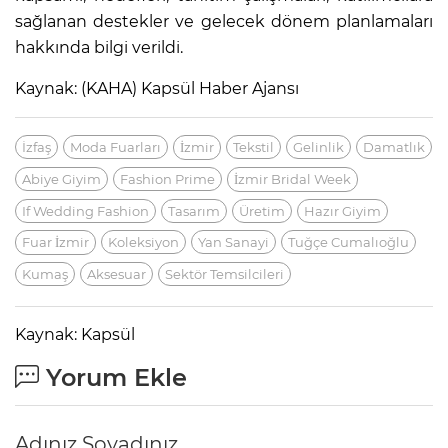
sağlanan destekler ve gelecek dönem planlamaları
hakkında bilgi verildi.
Kaynak: (KAHA) Kapsül Haber Ajansı
İzfaş
Moda Fuarları
İzmir
Tekstil
Gelinlik
Damatlık
Abiye Giyim
Fashion Prime
İzmir Bridal Week
If Wedding Fashion
Tasarım
Üretim
Hazır Giyim
Fuar İzmir
Koleksiyon
Yan Sanayi
Tuğçe Cumalıoğlu
Kumaş
Aksesuar
Sektör Temsilcileri
Kaynak: Kapsül
Yorum Ekle
Adınız Soyadınız