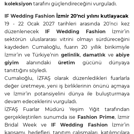
koleksiyon
tarafını güçlendireceğini vurguladı.
IF Wedding Fashion
İzmir 20’nci yılını kutlayacak
19 - 22 Ocak 2027 tarihleri arasında 20’nci kez
düzenlenecek
IF Wedding Fashion
İzmir’in
sektörün uluslararası vitrini olmayı sürdüreceğini
kaydeden Cumalıoğlu, fuarın 20 yıllık birikimiyle
İzmir’in ve Türkiye’nin
gelinlik
,
damatlık
ve
abiye
giyim
alanındaki
üretim
gücünü dünyaya
tanıttığını söyledi.
Cumalıoğlu, İZFAŞ olarak düzenledikleri fuarlarla
değer üretmeye, yeni iş birliklerinin önünü açmaya
ve İzmir’in potansiyelini dünya ile buluşturmaya
devam edeceklerini vurguladı.
İZFAŞ Fuarlar Müdürü Yeşim Yiğit tarafından
gerçekleştirilen sunumda ise
Fashion Prime
, İzmir
Bridal Week ve
IF Wedding Fashion
İzmir’in
kapsamı, hedefleri, tanıtım çalışmaları, katılımcılara