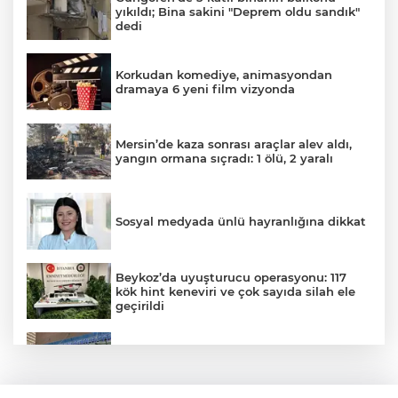
yıkıldı; Bina sakini "Deprem oldu sandık"
dedi
Korkudan komediye, animasyondan
dramaya 6 yeni film vizyonda
Mersin’de kaza sonrası araçlar alev aldı,
yangın ormana sıçradı: 1 ölü, 2 yaralı
Sosyal medyada ünlü hayranlığına dikkat
Beykoz’da uyuşturucu operasyonu: 117
kök hint keneviri ve çok sayıda silah ele
geçirildi
Valiliğin yasağına rağmen denize giren
hakem boğularak hayatını kaybetti