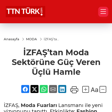
Anasayfa
MODA
İZFAŞ’tan
Moda
Sektörüne
İZFAŞ’tan Moda
Güç Veren
Üçlü
Hamle
Sektörüne Güç Veren
Üçlü Hamle
İZFAŞ,
Moda Fuarları
Lansmanı ile yeni
vizyonunu tanıttı. Etkinlikte;
Fashion