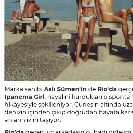
Marka sahibi
Aslı Sümen'in
de
Rio'da
gerçe
Ipanema Girl
, hayalini kurdukları o sponta
hikâyesiyle şekilleniyor. Güneşin altında uza
denizin içinden çıkıp doğrudan hayata karı
anların izini taşıyor.
Rio’da
geçen, üç arkadaşın o “hadi gidelim