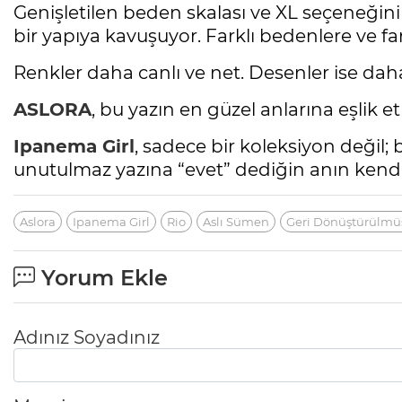
Genişletilen beden skalası ve XL seçeneğin
bir yapıya kavuşuyor. Farklı bedenlere ve fark
Renkler daha canlı ve net. Desenler ise dah
ASLORA
, bu yazın en güzel anlarına eşlik 
Ipanema Girl
, sadece bir koleksiyon değil; 
unutulmaz yazına “evet” dediğin anın kendi
Aslora
Ipanema Girl
Rio
Aslı Sümen
Geri Dönüştürülmü
Yorum Ekle
Adınız Soyadınız