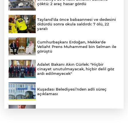
çöktü: 2 araç hasar gördü
Tayland’da önce babaannesi ve dedesini
öldürdü sonra okula saldırdı: 7 ölü, 22
yaralı
Cumhurbaşkanı Erdoğan, Mekke'de
Veliaht Prens Muhammed bin Selman ile
görüştü
Adalet Bakanı Akın Gürlek: "Hiçbir
cinayet unutulmayacak, hiçbir delil göz
ardı edilmeyecek"
Kuşadası Belediyesi’nden adli süreç
açıklaması
İş Bankası Grubu üst yönetiminde görev
değişimi