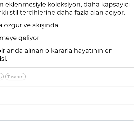
in eklenmesiyle koleksiyon, daha kapsayıcı
lı stil tercihlerine daha fazla alan açıyor.
a özgür ve akışında.
etmeye geliyor
bir anda alınan o kararla hayatının en
si.
ş
Tasarım