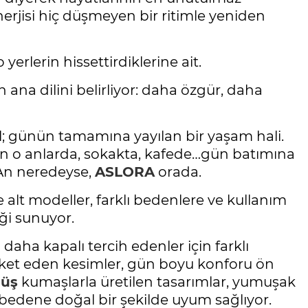
nerjisi hiç düşmeyen bir ritimle yeniden
 o yerlerin hissettirdiklerine ait.
 ana dilini belirliyor: daha özgür, daha
il; günün tamamına yayılan bir yaşam hali.
n o anlarda, sokakta, kafede…gün batımına
 An neredeyse,
ASLORA
orada.
alt modeller, farklı bedenlere ve kullanım
eği sunuyor.
aha kapalı tercih edenler için farklı
areket eden kesimler, gün boyu konforu ön
müş
kumaşlarla üretilen tasarımlar, yumuşak
 bedene doğal bir şekilde uyum sağlıyor.