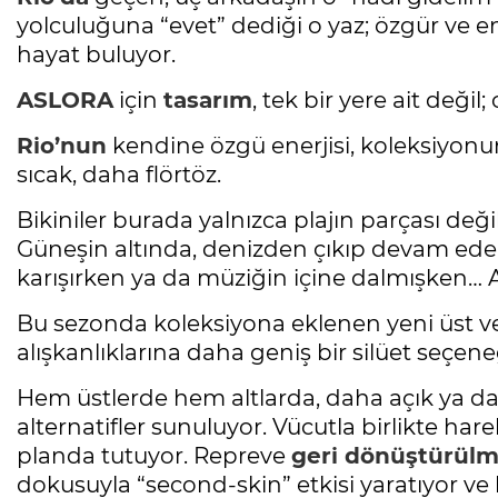
yolculuğuna “evet” dediği o yaz; özgür ve e
hayat buluyor.
ASLORA
için
tasarım
, tek bir yere ait değil;
Rio’nun
kendine özgü enerjisi, koleksiyonun
sıcak, daha flörtöz.
Bikiniler burada yalnızca plajın parçası değ
Güneşin altında, denizden çıkıp devam ede
karışırken ya da müziğin içine dalmışken…
Bu sezonda koleksiyona eklenen yeni üst ve 
alışkanlıklarına daha geniş bir silüet seçen
Hem üstlerde hem altlarda, daha açık ya da d
alternatifler sunuluyor. Vücutla birlikte h
planda tutuyor. Repreve
geri dönüştürül
dokusuyla “second-skin” etkisi yaratıyor ve