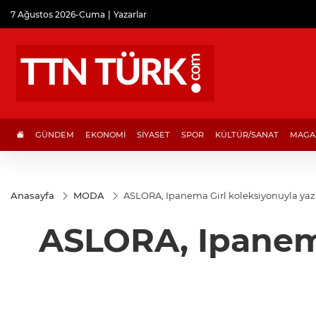
7 Ağustos 2026-Cuma
Yazarlar
GÜNDEM
EKONOMİ
SİYASET
SPOR
KÜLTÜR/SANAT
MAGA
Anasayfa
MODA
ASLORA, Ipanema Girl koleksiyonuyla yaz
ASLORA, Ipanema