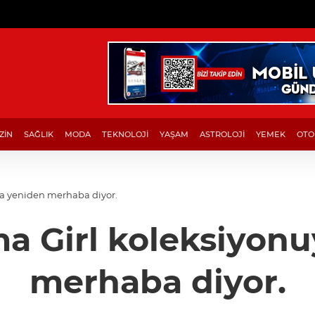
ZİN
SAĞLIK
MODA
TEKNOLOJİ
YAŞAM
ASTROLOJİ
YEMEK
OTO
a yeniden merhaba diyor.
 Girl koleksiyonu
merhaba diyor.