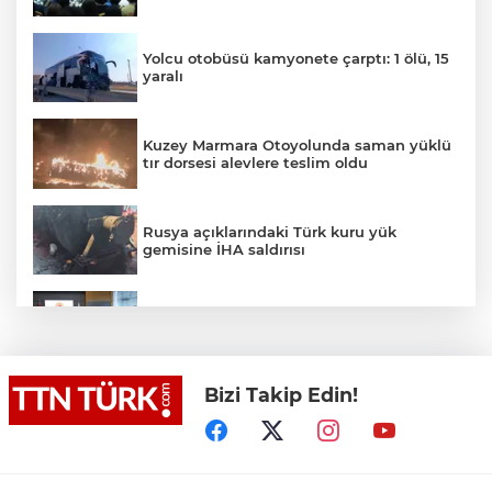
Yolcu otobüsü kamyonete çarptı: 1 ölü, 15
yaralı
Kuzey Marmara Otoyolunda saman yüklü
tır dorsesi alevlere teslim oldu
Rusya açıklarındaki Türk kuru yük
gemisine İHA saldırısı
Terörsüz Türkiye yasa teklifi
komisyondan geçti
Bizi Takip Edin!
Lukaku Fener’e mi, Beşiktaş’a mı geliyor?
Akın Gürlek: Örgüt silahları bırakacak,