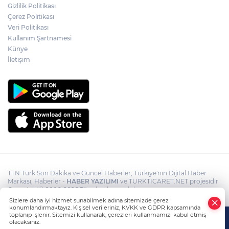
Gizlilik Politikası
mağaraları boşaltacak
Çerez Politikası
Veri Politikası
Rojin Kabaiş, Hiranur Nilgün Aygar ve
Kullanım Şartnamesi
Kıvanç Uman’ın ailelerini hedef alam
Künye
siber zorbalara operasyon
İletişim
TTN Türk Son Dakika ve Güncel Haberler, Türkiye'nin Dijital Haber
Markası, Haberler -
HABER YAZILIMI
ve TURKTICARET.NET projesidir
Copyright© 2006-2026 Tüm hakları saklıdır.
Sizlere daha iyi hizmet sunabilmek adına sitemizde çerez
konumlandırmaktayız. Kişisel verileriniz, KVKK ve GDPR kapsamında
toplanıp işlenir. Sitemizi kullanarak, çerezleri kullanmamızı kabul etmiş
olacaksınız.