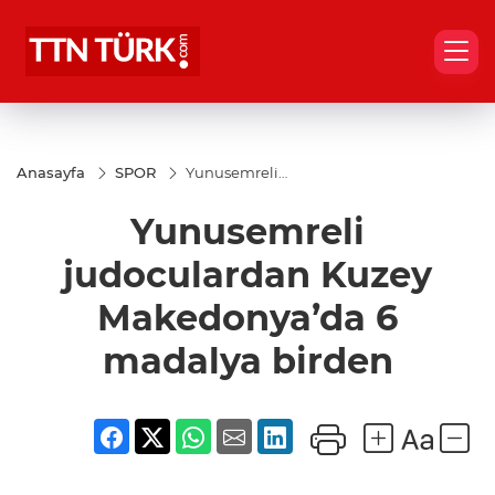
Anasayfa
SPOR
Yunusemreli
judoculardan
Kuzey
Yunusemreli
Makedonya’da
6 madalya
birden
judoculardan Kuzey
Makedonya’da 6
madalya birden