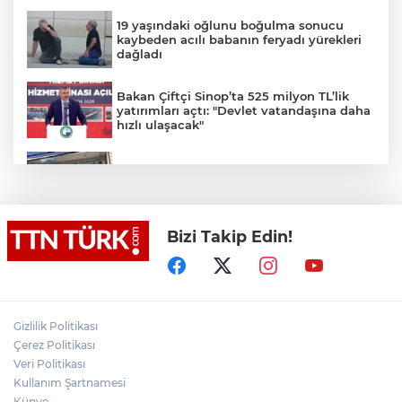
19 yaşındaki oğlunu boğulma sonucu
kaybeden acılı babanın feryadı yürekleri
dağladı
Bakan Çiftçi Sinop’ta 525 milyon TL’lik
yatırımları açtı: "Devlet vatandaşına daha
hızlı ulaşacak"
Ümraniye’de 3 katlı binanın balkonu
çöktü: 2 araç hasar gördü
Bizi Takip Edin!
Bakan Tekin üniversite adaylarıyla
tecrübe paylaştı
Cumhurbaşkanı Recep Tayyip Erdoğan’a
yönelik suikast girişiminde bulunan
Gizlilik Politikası
ekipteki Burkay Karatepe; Marmaris’te
yer gösteriyor
Çerez Politikası
Veri Politikası
Fatih’te tramvayda telefon çaldıktan
Kullanım Şartnamesi
sonra kaçan hırsıza, temizlik
personelinden süpürgeli müdahale
Künye