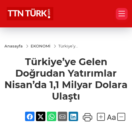
Anasayfa
EKONOMİ
Türkiye’ye
Gelen
Doğrudan
Türkiye’ye Gelen
Yatırımlar
Nisan’da
1,1 Milyar
Doğrudan Yatırımlar
Dolara
Ulaştı
Nisan’da 1,1 Milyar Dolara
Ulaştı