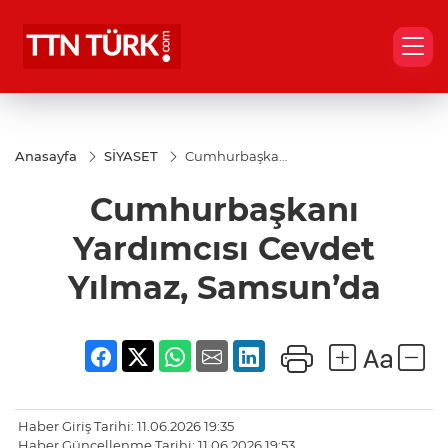
Anasayfa
SİYASET
Cumhurbaşkanı
Yardımcısı
Cevdet Yılmaz,
Cumhurbaşkanı
Samsun’da
Yardımcısı Cevdet
Yılmaz, Samsun’da
Haber Giriş Tarihi: 11.06.2026 19:35
Haber Güncellenme Tarihi: 11.06.2026 19:53