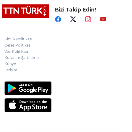
Bizi Takip Edin!
Lukaku Fener’e mi, Beşiktaş’a mı geliyor?
Akın Gürlek: Örgüt silahları bırakacak,
Gizlilik Politikası
mağaraları boşaltacak
Çerez Politikası
Veri Politikası
Rojin Kabaiş, Hiranur Nilgün Aygar ve
Kullanım Şartnamesi
Kıvanç Uman’ın ailelerini hedef alam
Künye
siber zorbalara operasyon
İletişim