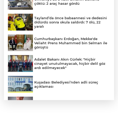
çöktü: 2 araç hasar gördü
Tayland’da önce babaannesi ve dedesini
öldürdü sonra okula saldırdı: 7 ölü, 22
yaralı
Cumhurbaşkanı Erdoğan, Mekke'de
Veliaht Prens Muhammed bin Selman ile
görüştü
Adalet Bakanı Akın Gürlek: "Hiçbir
cinayet unutulmayacak, hiçbir delil göz
ardı edilmeyecek"
Kuşadası Belediyesi’nden adli süreç
açıklaması
İş Bankası Grubu üst yönetiminde görev
değişimi