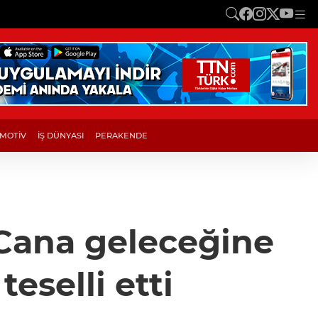
MOTİV
İŞ DÜNYASI
PERAKENDE
"Cana geleceğine
eselli etti