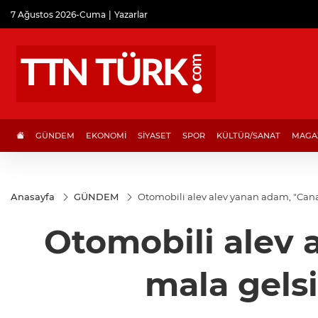
7 Ağustos 2026-Cuma
Yazarlar
GÜNDEM
EKONOMİ
SİYASET
SPOR
KÜLTÜR/SANAT
MAGA
Anasayfa
GÜNDEM
Otomobili alev alev yanan adam, "Cana 
Otomobili alev 
mala gelsi