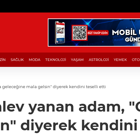
ZİN
SAĞLIK
MODA
TEKNOLOJİ
YAŞAM
ASTROLOJİ
YEMEK
OTO
geleceğine mala gelsin" diyerek kendini teselli etti
alev yanan adam, 
n" diyerek kendini t