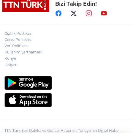
Bizi Takip Edin!
Bakan Tekin üniversite adaylarıyla
tecrübe paylaştı
Cumhurbaşkanı Recep Tayyip Erdoğan’a
yönelik suikast girişiminde bulunan
Gizlilik Politikası
ekipteki Burkay Karatepe; Marmaris’te
yer gösteriyor
Çerez Politikası
Veri Politikası
Fatih’te tramvayda telefon çaldıktan
Kullanım Şartnamesi
sonra kaçan hırsıza, temizlik
personelinden süpürgeli müdahale
Künye
kamerada
İletişim
TTN Türk Son Dakika ve Güncel Haberler, Türkiye'nin Dijital Haber