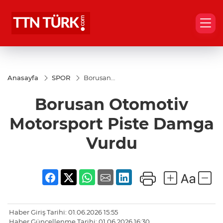
Anasayfa
SPOR
Borusan
Otomotiv
Motorsport
Borusan Otomotiv
Piste
Damga
Vurdu
Motorsport Piste Damga
Vurdu
Haber Giriş Tarihi: 01.06.2026 15:55
Haber Güncellenme Tarihi: 01.06.2026 16:30