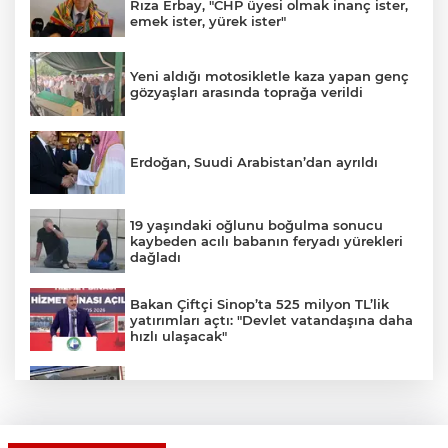
Rıza Erbay, "CHP üyesi olmak inanç ister,
emek ister, yürek ister"
Yeni aldığı motosikletle kaza yapan genç
gözyaşları arasında toprağa verildi
Erdoğan, Suudi Arabistan’dan ayrıldı
19 yaşındaki oğlunu boğulma sonucu
kaybeden acılı babanın feryadı yürekleri
dağladı
Bakan Çiftçi Sinop’ta 525 milyon TL’lik
yatırımları açtı: "Devlet vatandaşına daha
hızlı ulaşacak"
Ümraniye’de 3 katlı binanın balkonu
çöktü: 2 araç hasar gördü