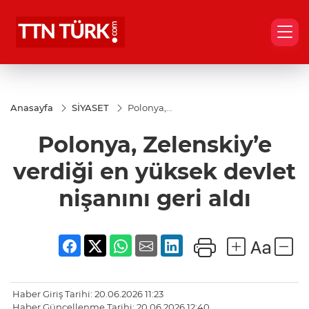
Anasayfa
SİYASET
Polonya,
Zelenskiy’e
verdiği en
Polonya, Zelenskiy’e
yüksek
devlet
nişanını
verdiği en yüksek devlet
geri aldı
nişanını geri aldı
Haber Giriş Tarihi: 20.06.2026 11:23
Haber Güncellenme Tarihi: 20.06.2026 12:40