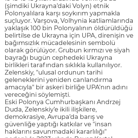
(şimdiki Ukrayna’daki Volyn) etnik
Polonyalılara karşı soykırım yapmakla
suçluyor. Varşova, Volhynia katliamlarında
yaklaşık 100 bin Polonyalının öldürüldüğü
belirtilse de Ukrayna için UPA, direnişin ve
bağımsızlık mücadelesinin sembolü
olarak görülüyor. Grubun kırmızı ve siyah
bayrağı bugün cephedeki Ukrayna
birlikleri tarafından sıklıkla kullanılıyor.
Zelenskiy, "ulusal ordunun tarihi
geleneklerini yeniden canlandırma
amacıyla" bir askeri birliğe UPA’nın adını
vereceğini söylemişti.
Eski Polonya Cumhurbaşkanı Andrzej
Duda, Zelenskiy’e ikili ilişkilere,
demokrasiye, Avrupa’da barış ve
güvenliğe yaptığı katkılar ve "insan
haklarını savunmadaki kararlılığı"