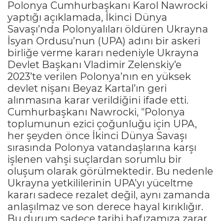
Polonya Cumhurbaşkanı Karol Nawrocki
yaptığı açıklamada, İkinci Dünya
Savaşı’nda Polonyalıları öldüren Ukrayna
İsyan Ordusu’nun (UPA) adını bir askeri
birliğe verme kararı nedeniyle Ukrayna
Devlet Başkanı Vladimir Zelenskiy’e
2023’te verilen Polonya’nın en yüksek
devlet nişanı Beyaz Kartal’ın geri
alınmasına karar verildiğini ifade etti.
Cumhurbaşkanı Nawrocki, "Polonya
toplumunun ezici çoğunluğu için UPA,
her şeyden önce İkinci Dünya Savaşı
sırasında Polonya vatandaşlarına karşı
işlenen vahşi suçlardan sorumlu bir
oluşum olarak görülmektedir. Bu nedenle
Ukrayna yetkililerinin UPA’yı yüceltme
kararı sadece rezalet değil, aynı zamanda
anlaşılmaz ve son derece hayal kırıklığır.
Bu durum sadece tarihi hafızamıza zarar