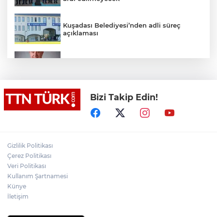
Kuşadası Belediyesi’nden adli süreç
açıklaması
İş Bankası Grubu üst yönetiminde görev
değişimi
Bizi Takip Edin!
Yeni aldığı motosikletle kaza yapan genç
gözyaşları arasında toprağa verildi
Yasaklı madde kullandığı için çocuğu
elinden alınan anneden tüm anne-
Gizlilik Politikası
babalara çağrı
Çerez Politikası
Veri Politikası
Kullanım Şartnamesi
Cumhurbaşkanı Erdoğan, Suudi
Arabistan yolcusu
Künye
İletişim