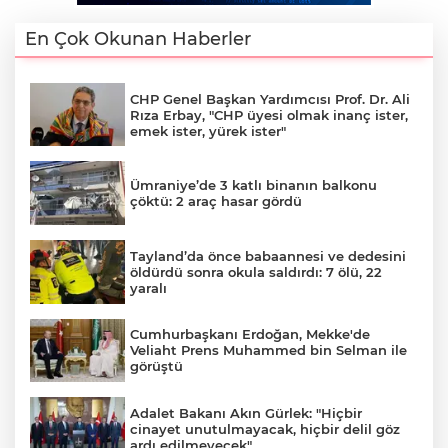
En Çok Okunan Haberler
CHP Genel Başkan Yardımcısı Prof. Dr. Ali
Rıza Erbay, "CHP üyesi olmak inanç ister,
emek ister, yürek ister"
Ümraniye’de 3 katlı binanın balkonu
çöktü: 2 araç hasar gördü
Tayland’da önce babaannesi ve dedesini
öldürdü sonra okula saldırdı: 7 ölü, 22
yaralı
Cumhurbaşkanı Erdoğan, Mekke'de
Veliaht Prens Muhammed bin Selman ile
görüştü
Adalet Bakanı Akın Gürlek: "Hiçbir
cinayet unutulmayacak, hiçbir delil göz
ardı edilmeyecek"