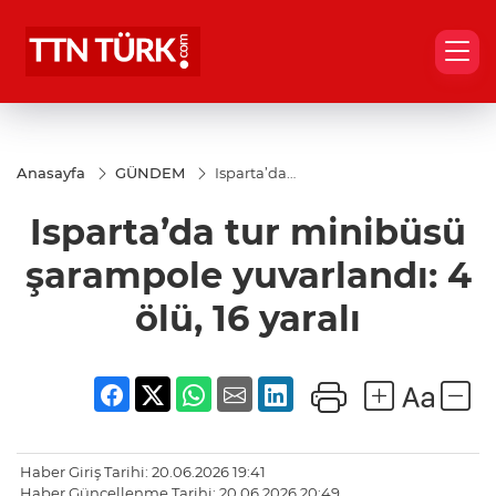
Anasayfa
GÜNDEM
Isparta’da
tur
minibüsü
Isparta’da tur minibüsü
şarampole
yuvarlandı:
4 ölü, 16
şarampole yuvarlandı: 4
yaralı
ölü, 16 yaralı
Haber Giriş Tarihi: 20.06.2026 19:41
Haber Güncellenme Tarihi: 20.06.2026 20:49