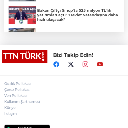
Bakan Çiftçi Sinop’ta 525 milyon TL’lik
yatırımları açtı: "Devlet vatandaşına daha
hızlı ulaşacak"
Ümraniye’de 3 katlı binanın balkonu
çöktü: 2 araç hasar gördü
Bizi Takip Edin!
Bakan Tekin üniversite adaylarıyla
tecrübe paylaştı
Cumhurbaşkanı Recep Tayyip Erdoğan’a
yönelik suikast girişiminde bulunan
Gizlilik Politikası
ekipteki Burkay Karatepe; Marmaris’te
yer gösteriyor
Çerez Politikası
Veri Politikası
Fatih’te tramvayda telefon çaldıktan
Kullanım Şartnamesi
sonra kaçan hırsıza, temizlik
personelinden süpürgeli müdahale
Künye
kamerada
İletişim