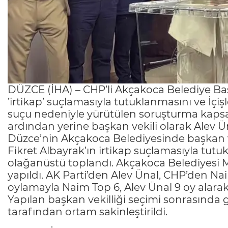
DÜZCE (İHA) – CHP’li Akçakoca Belediye Ba
’irtikap’ suçlamasıyla tutuklanmasını ve İçişle
suçu nedeniyle yürütülen soruşturma kaps
ardından yerine başkan vekili olarak Alev Ün
Düzce’nin Akçakoca Belediyesinde başkan ve
Fikret Albayrak’ın irtikap suçlamasıyla tut
olağanüstü toplandı. Akçakoca Belediyesi M
yapıldı. AK Parti’den Alev Ünal, CHP’den Nai
oylamayla Naim Top 6, Alev Ünal 9 oy alarak
Yapılan başkan vekilliği seçimi sonrasında ge
tarafından ortam sakinleştirildi.