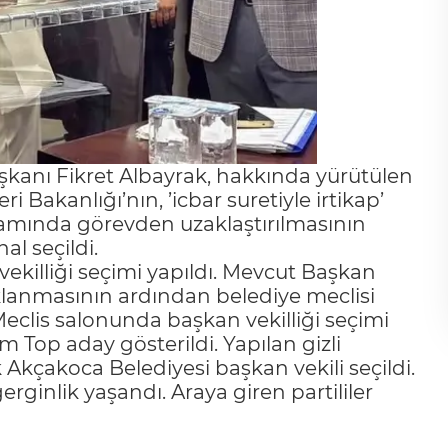
şkanı Fikret Albayrak, hakkında yürütülen
ri Bakanlığı’nın, ’icbar suretiyle irtikap’
amında görevden uzaklaştırılmasının
al seçildi.
killiği seçimi yapıldı. Mevcut Başkan
uklanmasının ardından belediye meclisi
eclis salonunda başkan vekilliği seçimi
m Top aday gösterildi. Yapılan gizli
 Akçakoca Belediyesi başkan vekili seçildi.
rginlik yaşandı. Araya giren partililer