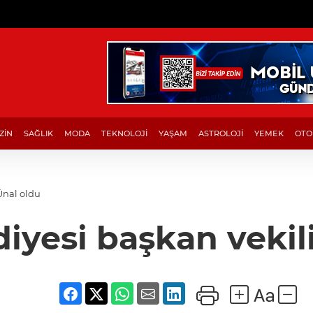
ZİN
SAĞLIK
MODA
TEKNOLOJİ
YAŞAM
ASTROLOJİ
YEMEK
OTO
Ünal oldu
iyesi başkan vekili