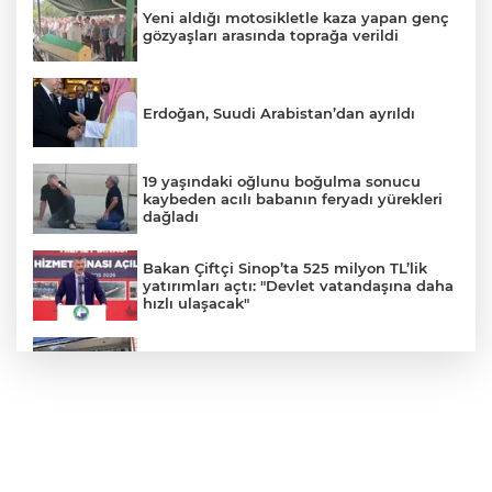
Yeni aldığı motosikletle kaza yapan genç
gözyaşları arasında toprağa verildi
Erdoğan, Suudi Arabistan’dan ayrıldı
19 yaşındaki oğlunu boğulma sonucu
kaybeden acılı babanın feryadı yürekleri
dağladı
Bakan Çiftçi Sinop’ta 525 milyon TL’lik
yatırımları açtı: "Devlet vatandaşına daha
hızlı ulaşacak"
Ümraniye’de 3 katlı binanın balkonu
çöktü: 2 araç hasar gördü
Bakan Tekin üniversite adaylarıyla
tecrübe paylaştı