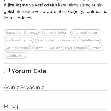
dijitalleşme
ve
veri odaklı
karar alma süreçlerinin
geliştirilmesine ve sürdürülebilir değer yaratılmasına
liderlik edecek.
Burcu Atar Sönmez
Yatırım Ürünleri
Alternatif Yatırım
Portföy Yönetimi
Sürdürülebilir Büyüme
Dijitalleşme
Yatırım Fonları
Stratejik Büyüme
Veri Odaklı
Hazine
İş Geliştirme
Yorum Ekle
Adınız Soyadınız
Mesaj