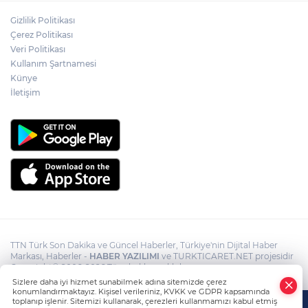
Osman Gazi platformu Eylül'de göreve
Gizlilik Politikası
başlayacak... Gabar’da günlük petrol
Çerez Politikası
üretimi 83 bin 200 varile ulaştı
Veri Politikası
Kullanım Şartnamesi
Suikast timinin son firarisinin kaçışı bitti,
Künye
yargı başladı
İletişim
TTN Türk Son Dakika ve Güncel Haberler, Türkiye'nin Dijital Haber
Markası, Haberler -
HABER YAZILIMI
ve TURKTICARET.NET projesidir
Copyright© 2006-2026 Tüm hakları saklıdır.
Sizlere daha iyi hizmet sunabilmek adına sitemizde çerez
konumlandırmaktayız. Kişisel verileriniz, KVKK ve GDPR kapsamında
toplanıp işlenir. Sitemizi kullanarak, çerezleri kullanmamızı kabul etmiş