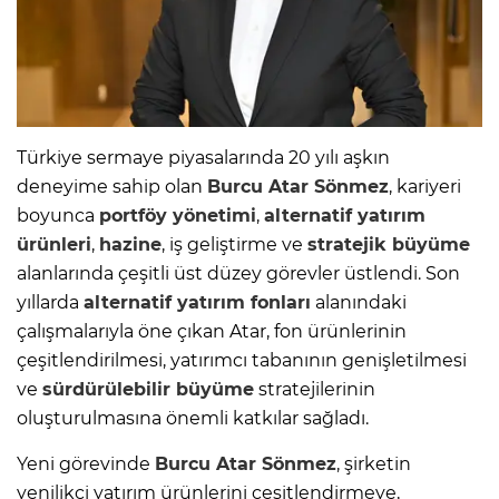
Türkiye sermaye piyasalarında 20 yılı aşkın
deneyime sahip olan
Burcu Atar Sönmez
, kariyeri
boyunca
portföy yönetimi
,
alternatif
yatırım
ürünleri
,
hazine
, iş geliştirme ve
stratejik büyüme
alanlarında çeşitli üst düzey görevler üstlendi. Son
yıllarda
alternatif
yatırım
fonları
alanındaki
çalışmalarıyla öne çıkan Atar, fon ürünlerinin
çeşitlendirilmesi, yatırımcı tabanının genişletilmesi
ve
sürdürülebilir büyüme
stratejilerinin
oluşturulmasına önemli katkılar sağladı.
Yeni görevinde
Burcu Atar Sönmez
, şirketin
yenilikçi yatırım ürünlerini çeşitlendirmeye,