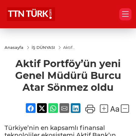
Anasayfa
İŞ DÜNYASI
Aktif
Portföy’ün
yeni
Aktif Portföy’ün yeni
Genel
Müdürü
Burcu
Genel Müdürü Burcu
Atar
Sönmez
Atar Sönmez oldu
oldu
Türkiye’nin en kapsamlı finansal
teknolojiler ekosistemi Aktif Bank’ın