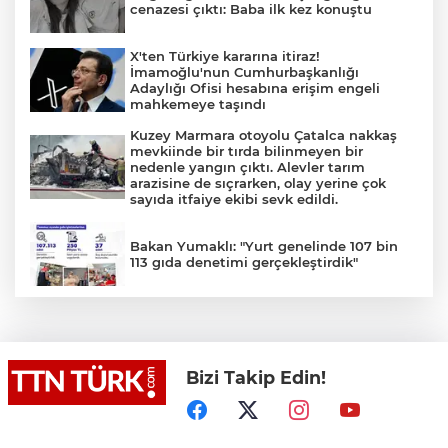
cenazesi çıktı: Baba ilk kez konuştu
X'ten Türkiye kararına itiraz!
İmamoğlu'nun Cumhurbaşkanlığı
Adaylığı Ofisi hesabına erişim engeli
mahkemeye taşındı
Kuzey Marmara otoyolu Çatalca nakkaş
mevkiinde bir tırda bilinmeyen bir
nedenle yangın çıktı. Alevler tarım
arazisine de sıçrarken, olay yerine çok
sayıda itfaiye ekibi sevk edildi.
Bakan Yumaklı: "Yurt genelinde 107 bin
113 gıda denetimi gerçekleştirdik"
TEKNOFEST Mavi Vatan ziyaretçi kayıtları
başladı
Bizi Takip Edin!
İran: "Umman ile Hürmüz Boğazı’ndaki
deniz ulaşım güzergahının coğrafi
özelliklerine ilişkin mutabakata varıldı"