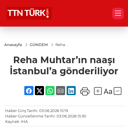
Anasayfa
GÜNDEM
Reha
Muhtar’ın
naaşı
Reha Muhtar’ın naaşı
İstanbul’a
gönderiliyor
İstanbul’a gönderiliyor
Haber Giriş Tarihi: 03.06.2026 15:19
Haber Güncellenme Tarihi: 03.06.2026 15:30
Kaynak: İHA