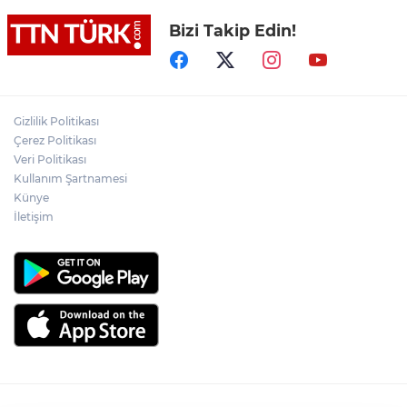
Bizi Takip Edin!
Yeni aldığı motosikletle kaza yapan genç
gözyaşları arasında toprağa verildi
Yasaklı madde kullandığı için çocuğu
elinden alınan anneden tüm anne-
Gizlilik Politikası
babalara çağrı
Çerez Politikası
Veri Politikası
Kullanım Şartnamesi
Cumhurbaşkanı Erdoğan, Suudi
Arabistan yolcusu
Künye
İletişim