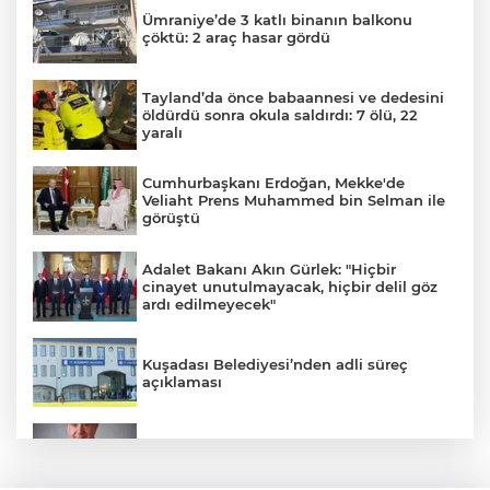
Ümraniye’de 3 katlı binanın balkonu
çöktü: 2 araç hasar gördü
Tayland’da önce babaannesi ve dedesini
öldürdü sonra okula saldırdı: 7 ölü, 22
yaralı
Cumhurbaşkanı Erdoğan, Mekke'de
Veliaht Prens Muhammed bin Selman ile
görüştü
Adalet Bakanı Akın Gürlek: "Hiçbir
cinayet unutulmayacak, hiçbir delil göz
ardı edilmeyecek"
Kuşadası Belediyesi’nden adli süreç
açıklaması
İş Bankası Grubu üst yönetiminde görev
değişimi