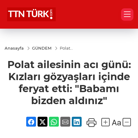
Anasayfa
GÜNDEM
Polat
ailesinin
acı günü:
Polat ailesinin acı günü:
Kızları
gözyaşları
içinde
Kızları gözyaşları içinde
feryat etti:
"Babamı
feryat etti: "Babamı
bizden
aldınız"
bizden aldınız"