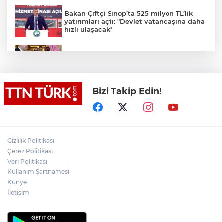
Bakan Çiftçi Sinop’ta 525 milyon TL’lik
yatırımları açtı: "Devlet vatandaşına daha
hızlı ulaşacak"
Erdoğan, Suudi Arabistan’dan ayrıldı
Bizi Takip Edin!
Cumhurbaşkanı Erdoğan, Mekke'de
Veliaht Prens Muhammed bin Selman ile
görüştü
Bakan Tekin üniversite adaylarıyla
Gizlilik Politikası
tecrübe paylaştı
Çerez Politikası
Veri Politikası
19 yaşındaki oğlunu boğulma sonucu
Kullanım Şartnamesi
kaybeden acılı babanın feryadı yürekleri
Künye
dağladı
İletişim