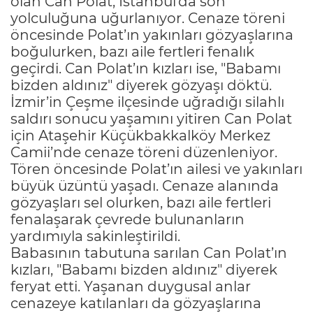
olan Can Polat, İstanbul’da son
yolculuğuna uğurlanıyor. Cenaze töreni
öncesinde Polat’ın yakınları gözyaşlarına
boğulurken, bazı aile fertleri fenalık
geçirdi. Can Polat’ın kızları ise, "Babamı
bizden aldınız" diyerek gözyaşı döktü.
İzmir’in Çeşme ilçesinde uğradığı silahlı
saldırı sonucu yaşamını yitiren Can Polat
için Ataşehir Küçükbakkalköy Merkez
Camii’nde cenaze töreni düzenleniyor.
Tören öncesinde Polat’ın ailesi ve yakınları
büyük üzüntü yaşadı. Cenaze alanında
gözyaşları sel olurken, bazı aile fertleri
fenalaşarak çevrede bulunanların
yardımıyla sakinleştirildi.
Babasının tabutuna sarılan Can Polat’ın
kızları, "Babamı bizden aldınız" diyerek
feryat etti. Yaşanan duygusal anlar
cenazeye katılanları da gözyaşlarına