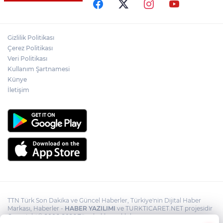
Yasaklı madde kullandığı için çocuğu
elinden alınan anneden tüm anne-
Gizlilik Politikası
babalara çağrı
Çerez Politikası
Veri Politikası
Kullanım Şartnamesi
Cumhurbaşkanı Erdoğan, Suudi
Arabistan yolcusu
Künye
İletişim
TTN Türk Son Dakika ve Güncel Haberler, Türkiye'nin Dijital Haber
Markası, Haberler -
HABER YAZILIMI
ve TURKTICARET.NET projesidir
Copyright© 2006-2026 Tüm hakları saklıdır.