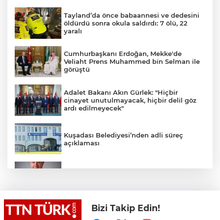
Tayland’da önce babaannesi ve dedesini
öldürdü sonra okula saldırdı: 7 ölü, 22
yaralı
Cumhurbaşkanı Erdoğan, Mekke'de
Veliaht Prens Muhammed bin Selman ile
görüştü
Adalet Bakanı Akın Gürlek: "Hiçbir
cinayet unutulmayacak, hiçbir delil göz
ardı edilmeyecek"
Kuşadası Belediyesi’nden adli süreç
açıklaması
İş Bankası Grubu üst yönetiminde görev
değişimi
Bizi Takip Edin!
Yeni aldığı motosikletle kaza yapan genç
gözyaşları arasında toprağa verildi