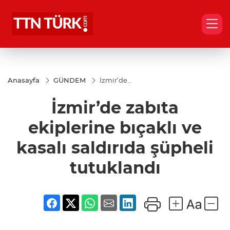
Anasayfa
GÜNDEM
İzmir’de
zabıta
ekiplerine
İzmir’de zabıta
bıçaklı ve
kasalı
saldırıda
ekiplerine bıçaklı ve
şüpheli
tutuklandı
kasalı saldırıda şüpheli
tutuklandı