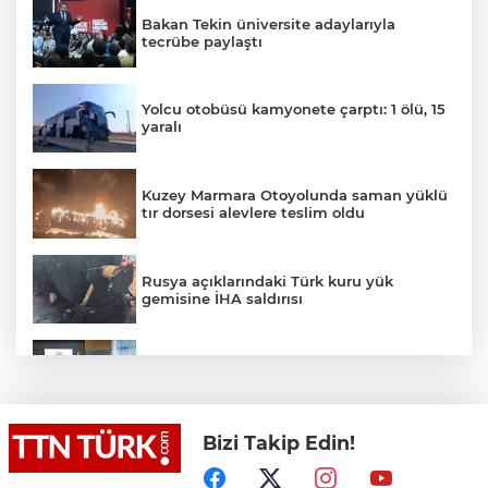
Bakan Tekin üniversite adaylarıyla
tecrübe paylaştı
Yolcu otobüsü kamyonete çarptı: 1 ölü, 15
yaralı
Kuzey Marmara Otoyolunda saman yüklü
tır dorsesi alevlere teslim oldu
Rusya açıklarındaki Türk kuru yük
gemisine İHA saldırısı
Terörsüz Türkiye yasa teklifi
komisyondan geçti
Bizi Takip Edin!
Lukaku Fener’e mi, Beşiktaş’a mı geliyor?