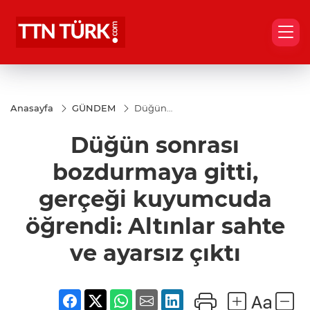
Anasayfa
GÜNDEM
Düğün
sonrası
bozdurmaya
Düğün sonrası
gitti, gerçeği
kuyumcuda
öğrendi:
bozdurmaya gitti,
Altınlar
sahte ve
gerçeği kuyumcuda
ayarsız çıktı
öğrendi: Altınlar sahte
ve ayarsız çıktı