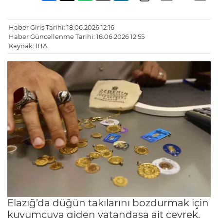
Haber Giriş Tarihi: 18.06.2026 12:16
Haber Güncellenme Tarihi: 18.06.2026 12:55
Kaynak: İHA
Elazığ’da düğün takılarını bozdurmak için
kuyumcuya giden vatandaşa ait çeyrek,