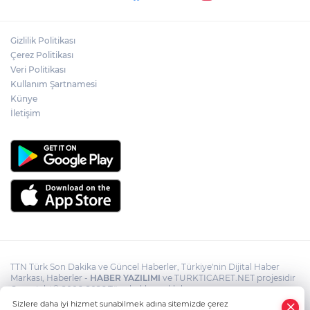
Akın Gürlek: Örgüt silahları bırakacak,
Gizlilik Politikası
mağaraları boşaltacak
Çerez Politikası
Veri Politikası
Rojin Kabaiş, Hiranur Nilgün Aygar ve
Kullanım Şartnamesi
Kıvanç Uman’ın ailelerini hedef alam
Künye
siber zorbalara operasyon
İletişim
TTN Türk Son Dakika ve Güncel Haberler, Türkiye'nin Dijital Haber
Markası, Haberler -
HABER YAZILIMI
ve TURKTICARET.NET projesidir
Copyright© 2006-2026 Tüm hakları saklıdır.
Sizlere daha iyi hizmet sunabilmek adına sitemizde çerez