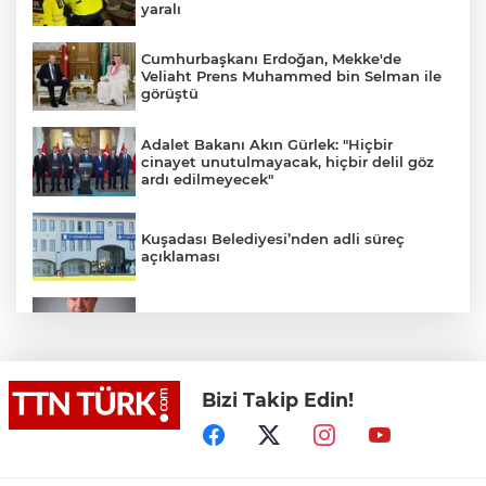
yaralı
Cumhurbaşkanı Erdoğan, Mekke'de
Veliaht Prens Muhammed bin Selman ile
görüştü
Adalet Bakanı Akın Gürlek: "Hiçbir
cinayet unutulmayacak, hiçbir delil göz
ardı edilmeyecek"
Kuşadası Belediyesi’nden adli süreç
açıklaması
İş Bankası Grubu üst yönetiminde görev
değişimi
Bizi Takip Edin!
Yeni aldığı motosikletle kaza yapan genç
gözyaşları arasında toprağa verildi
Yasaklı madde kullandığı için çocuğu