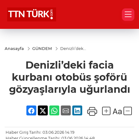
Anasayfa
GÜNDEM
Denizli’deki
facia
kurbanı
Denizli’deki facia
otobüs
şoförü
gözyaşlarıyla
kurbanı otobüs şoförü
uğurlandı
gözyaşlarıyla uğurlandı
Haber Giriş Tarihi: 03.06.2026 14:19
Haber Güncellenme Tarihi: 03.06.2026 14:48