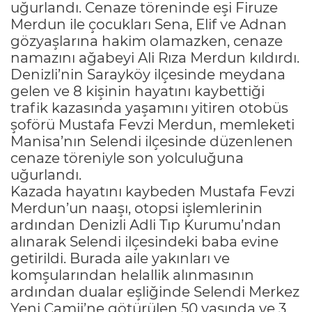
uğurlandı. Cenaze töreninde eşi Firuze
Merdun ile çocukları Sena, Elif ve Adnan
gözyaşlarına hakim olamazken, cenaze
namazını ağabeyi Ali Rıza Merdun kıldırdı.
Denizli’nin Sarayköy ilçesinde meydana
gelen ve 8 kişinin hayatını kaybettiği
trafik kazasında yaşamını yitiren otobüs
şoförü Mustafa Fevzi Merdun, memleketi
Manisa’nın Selendi ilçesinde düzenlenen
cenaze töreniyle son yolculuğuna
uğurlandı.
Kazada hayatını kaybeden Mustafa Fevzi
Merdun’un naaşı, otopsi işlemlerinin
ardından Denizli Adli Tıp Kurumu’ndan
alınarak Selendi ilçesindeki baba evine
getirildi. Burada aile yakınları ve
komşularından helallik alınmasının
ardından dualar eşliğinde Selendi Merkez
Yeni Camii’ne götürülen 50 yaşında ve 3