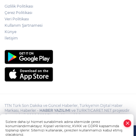
elinden alınan anneden tüm anne-
Gizlilik Politikası
babalara çağrı
Çerez Politikası
Veri Politikası
Kullanım Şartnamesi
Cumhurbaşkanı Erdoğan, Suudi
Arabistan yolcusu
Künye
İletişim
TTN Türk Son Dakika ve Güncel Haberler, Türkiye'nin Dijital Haber
Markası, Haberler -
HABER YAZILIMI
ve TURKTICARET.NET projesidir
Copyright© 2006-2026 Tüm hakları saklıdır.
Sizlere daha iyi hizmet sunabilmek adına sitemizde çerez
konumlandırmaktayız. Kişisel verileriniz, KVKK ve GDPR kapsamında
toplanıp işlenir. Sitemizi kullanarak, çerezleri kullanmamızı kabul etmiş
olacaksınız.