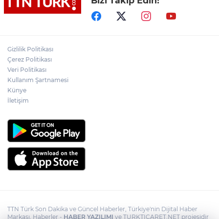
Bizi Takip Edin!
Adalet Bakanı Gürlek eski Özel Harekat
Başkanı Behçet Oktay’ın yakınlarını
kabul etti
Psikolog Çapar: "Sıcak havalarda
Gizlilik Politikası
kendimizi daha gergin, sabırsız ve öfkeli
Çerez Politikası
hissedebiliriz"
Veri Politikası
Kullanım Şartnamesi
Bakan Yumaklı: "İspanya’da
görevlendirilen 2 yangın söndürme
Künye
uçağımız, çalışmalarını başarıyla
İletişim
tamamlayarak yurda döndü"
TTN Türk Son Dakika ve Güncel Haberler, Türkiye'nin Dijital Haber
Markası, Haberler -
HABER YAZILIMI
ve TURKTICARET.NET projesidir