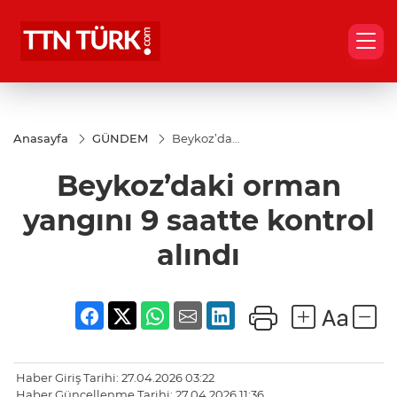
Anasayfa
GÜNDEM
Beykoz’daki
orman
yangını 9
Beykoz’daki orman
saatte
kontrol
alındı
yangını 9 saatte kontrol
alındı
Haber Giriş Tarihi: 27.04.2026 03:22
Haber Güncellenme Tarihi: 27.04.2026 11:36