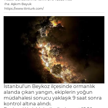
iha: Aşkım Bayuk
https://www.ttnturk.com/
İstanbul’un Beykoz ilçesinde ormanlık
alanda çıkan yangın, ekiplerin yoğun
müdahalesi sonucu yaklaşık 9 saat sonra
kontrol altına alındı.