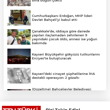
bina bugün çöktü
Cumhurbaşkanı Erdoğan, MHP lideri
Devlet Bahçeli’yi kabul etti
Çanakkale’de, iddiaya göre dairede
yapılan ilaçlamadan zehirlenen 9
yaşındaki çocuk öldü, annesi ise yoğun
bakımda
Kayseri Büyükşehir gökyüzü tutkunlarını
Erciyes'te buluşturacak
Kayseri’deki cinayet şüphelilerine İHA
destekli operasyon: 2 gözaltı
(Düzeltme) Bahçelievler Belediyesi:
"Binanın önceden tahliye edilmesi
nedeniyle ilk belirlemelere göre herhangi
bir can kaybı veya yaralanma
bulunmamaktadır"