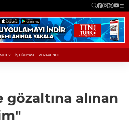
MOTİV
İŞ DÜNYASI
PERAKENDE
 gözaltına alınan
im"