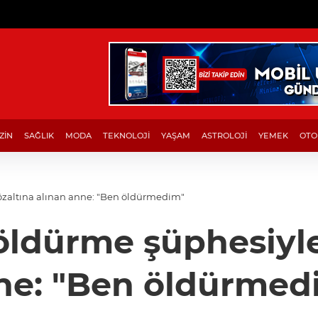
ZİN
SAĞLIK
MODA
TEKNOLOJİ
YAŞAM
ASTROLOJİ
YEMEK
OTO
özaltına alınan anne: "Ben öldürmedim"
 öldürme şüphesiyle
ne: "Ben öldürmed