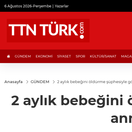
6 Ağustos 2026-Perşembe
Yazarlar
GÜNDEM
EKONOMİ
SİYASET
SPOR
KÜLTÜR/SANAT
MAGA
Anasayfa
GÜNDEM
2 aylık bebeğini öldürme şüphesiyle g
2 aylık bebeğini
an