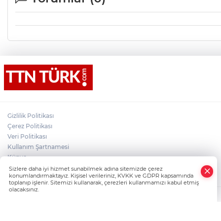
Gizlilik Politikası
Çerez Politikası
Veri Politikası
Kullanım Şartnamesi
Künye
×
İletişim
Sizlere daha iyi hizmet sunabilmek adına sitemizde çerez
Whatsapp
konumlandırmaktayız. Kişisel verileriniz, KVKK ve GDPR kapsamında
toplanıp işlenir. Sitemizi kullanarak, çerezleri kullanmamızı kabul etmiş
olacaksınız.
TTN Türk Son Dakika ve Güncel Haberler, Türkiye'nin Dijital Haber Markas