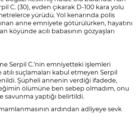
l C. (30), evden çıkarak D-100 kara yolu
metrelerce yürüdü. Yol kenarında polis
alınan anne emniyete götürülürken, hayatını
n köyünde acılı babasının gözyaşları
ne Serpil C.’nin emniyetteki işlemleri
 atılı suçlamaları kabul etmeyen Serpil
ğrenildi. Şüpheli annenin verdiği ifadede,
beğimin ölümüne ben sebep olmadım, onu
savunma yaptığı belirtildi.
tamamlanmasının ardından adliyeye sevk