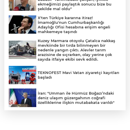
ekmeğimizi paylaştık sonucu bize bu
şekilde mal oldu"
X'ten Türkiye kararına itiraz!
İmamoğlu'nun Cumhurbaşkanlığı
Adaylığı Ofisi hesabına erişim engeli
mahkemeye taşındı
Kuzey Marmara otoyolu Çatalca nakkaş
mevkiinde bir tırda bilinmeyen bir
nedenle yangın çıktı. Alevler tarım
arazisine de sıçrarken, olay yerine çok
sayıda itfaiye ekibi sevk edildi.
TEKNOFEST Mavi Vatan ziyaretçi kayıtları
başladı
İran: "Umman ile Hürmüz Boğazı’ndaki
deniz ulaşım güzergahının coğrafi
özelliklerine ilişkin mutabakata varıldı"
Osman Gazi platformu Eylül'de göreve
başlayacak... Gabar’da günlük petrol
üretimi 83 bin 200 varile ulaştı