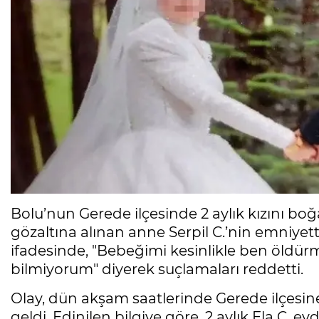
Bolu’nun Gerede ilçesinde 2 aylık kızını bo
gözaltına alınan anne Serpil C.’nin emniyette
ifadesinde, "Bebeğimi kesinlikle ben öld
bilmiyorum" diyerek suçlamaları reddetti.
Olay, dün akşam saatlerinde Gerede ilçesin
geldi. Edinilen bilgiye göre, 2 aylık Ela C. 