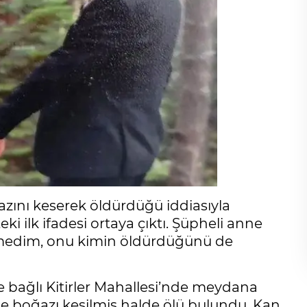
ğazını keserek öldürdüğü iddiasıyla
ki ilk ifadesi ortaya çıktı. Şüpheli anne
ürmedim, onu kimin öldürdüğünü de
e bağlı Kitirler Mahallesi’nde meydana
evde boğazı kesilmiş halde ölü bulundu. Kan