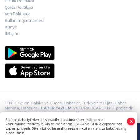
Gizlilik Politikası
ekipteki Burkay Karatepe; Marmaris’te
yer gösteriyor
Çerez Politikası
Veri Politikası
Fatih’te tramvayda telefon çaldıktan
Kullanım Şartnamesi
sonra kaçan hırsıza, temizlik
personelinden süpürgeli müdahale
Künye
kamerada
İletişim
TTN Türk Son Dakika ve Güncel Haberler, Türkiye'nin Dijital Haber
Markası, Haberler -
HABER YAZILIMI
ve TURKTICARET.NET projesidir
Copyright© 2006-2026 Tüm hakları saklıdır.
Sizlere daha iyi hizmet sunabilmek adına sitemizde çerez
konumlandırmaktayız. Kişisel verileriniz, KVKK ve GDPR kapsamında
toplanıp işlenir. Sitemizi kullanarak, çerezleri kullanmamızı kabul etmiş
olacaksınız.
Anasayfa
Haber Ara
Yazarlar
İhbar Hattı