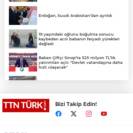
Erdoğan, Suudi Arabistan’dan ayrıldı
19 yaşındaki oğlunu boğulma sonucu
kaybeden acılı babanın feryadı yürekleri
dağladı
Bakan Çiftçi Sinop’ta 525 milyon TL’lik
yatırımları açtı: "Devlet vatandaşına daha
hızlı ulaşacak"
Ümraniye’de 3 katlı binanın balkonu
çöktü: 2 araç hasar gördü
Bizi Takip Edin!
Bakan Tekin üniversite adaylarıyla
tecrübe paylaştı
Cumhurbaşkanı Recep Tayyip Erdoğan’a
yönelik suikast girişiminde bulunan