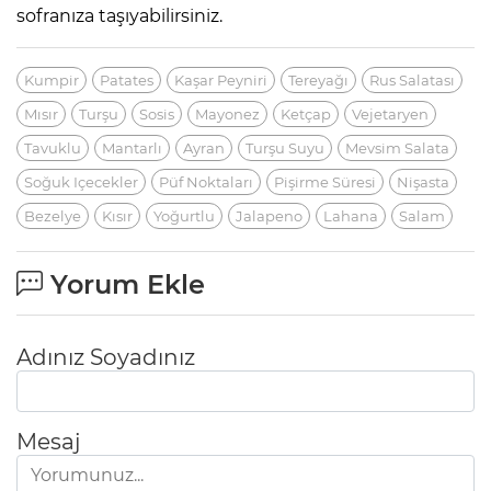
sofranıza taşıyabilirsiniz.
Kumpir
Patates
Kaşar Peyniri
Tereyağı
Rus Salatası
Mısır
Turşu
Sosis
Mayonez
Ketçap
Vejetaryen
Tavuklu
Mantarlı
Ayran
Turşu Suyu
Mevsim Salata
Soğuk Içecekler
Püf Noktaları
Pişirme Süresi
Nişasta
Bezelye
Kısır
Yoğurtlu
Jalapeno
Lahana
Salam
Yorum Ekle
Adınız Soyadınız
Mesaj