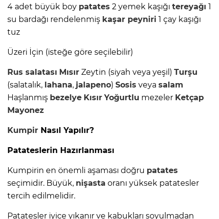
4 adet büyük boy
patates
2 yemek kaşığı
tereyağı
1
su bardağı rendelenmiş
kaşar peyniri
1 çay kaşığı
tuz
Üzeri İçin (isteğe göre seçilebilir)
Rus salatası
Mısır
Zeytin (siyah veya yeşil)
Turşu
(salatalık,
lahana
,
jalapeno
)
Sosis
veya
salam
Haşlanmış
bezelye
Kısır
Yoğurtlu
mezeler
Ketçap
Mayonez
Kumpir
Nasıl Yapılır?
Patateslerin Hazırlanması
Kumpirin en önemli aşaması doğru
patates
seçimidir. Büyük,
nişasta
oranı yüksek patatesler
tercih edilmelidir.
Patatesler iyice yıkanır ve kabukları soyulmadan