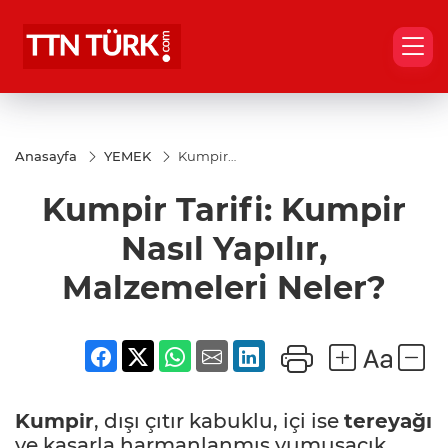
Anasayfa
YEMEK
Kumpir
Tarifi:
Kumpir
Kumpir Tarifi: Kumpir
Nasıl Yapılır,
Malzemeleri
Neler?
Nasıl Yapılır,
Malzemeleri Neler?
Kumpir
, dışı çıtır kabuklu, içi ise
tereyağı
ve kaşarla harmanlanmış yumuşacık