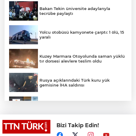
Bakan Tekin üniversite adaylarıyla
tecrübe paylaştı
Yolcu otobüsü kamyonete çarptı: 1 ölü, 15
yaralı
Kuzey Marmara Otoyolunda saman yüklü
tır dorsesi alevlere teslim oldu
Rusya açıklarındaki Türk kuru yük
gemisine İHA saldırısı
Terörsüz Türkiye yasa teklifi
komisyondan geçti
Bizi Takip Edin!
Lukaku Fener’e mi, Beşiktaş’a mı geliyor?