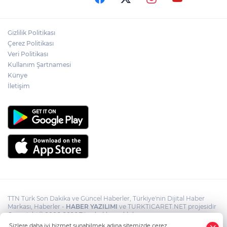
Akın Gürlek: Örgüt silahları bırakacak,
Gizlilik Politikası
mağaraları boşaltacak
Çerez Politikası
Veri Politikası
Rojin Kabaiş, Hiranur Nilgün Aygar ve
Kullanım Şartnamesi
Kıvanç Uman’ın ailelerini hedef alam
Künye
siber zorbalara operasyon
İletişim
TTN Türk Son Dakika ve Güncel Haberler, Türkiye'nin Dijital Haber
Markası, Haberler -
HABER YAZILIMI
ve TURKTICARET.NET projesidir
Copyright© 2006-2026 Tüm hakları saklıdır.
Sizlere daha iyi hizmet sunabilmek adına sitemizde çerez