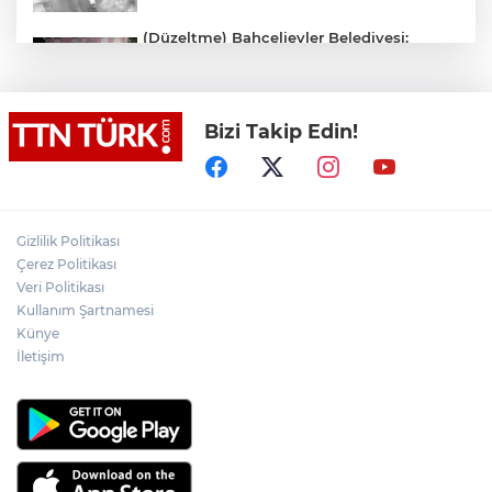
(Düzeltme) Bahçelievler Belediyesi:
"Binanın önceden tahliye edilmesi
nedeniyle ilk belirlemelere göre herhangi
bir can kaybı veya yaralanma
bulunmamaktadır"
Bizi Takip Edin!
Adalet Bakanı Gürlek eski Özel Harekat
Başkanı Behçet Oktay’ın yakınlarını
kabul etti
Psikolog Çapar: "Sıcak havalarda
Gizlilik Politikası
kendimizi daha gergin, sabırsız ve öfkeli
Çerez Politikası
hissedebiliriz"
Veri Politikası
Kullanım Şartnamesi
Bakan Yumaklı: "İspanya’da
görevlendirilen 2 yangın söndürme
Künye
uçağımız, çalışmalarını başarıyla
İletişim
tamamlayarak yurda döndü"