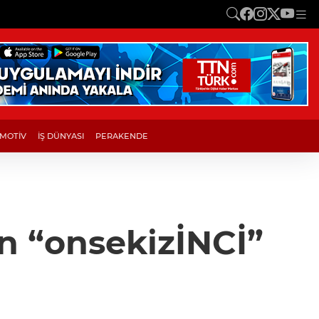
MOTİV
İŞ DÜNYASI
PERAKENDE
n “onsekizİNCİ”