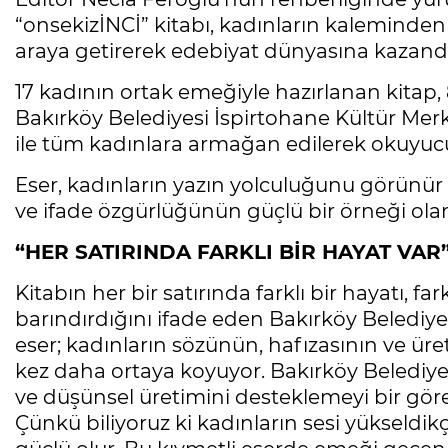
“onsekizİNCİ” kitabı, kadınların kaleminden 
araya getirerek edebiyat dünyasına kazandır
17 kadının ortak emeğiyle hazırlanan kitap
Bakırköy Belediyesi İspirtohane Kültür Me
ile tüm kadınlara armağan edilerek okuyuc
Eser, kadınların yazın yolculuğunu görünü
ve ifade özgürlüğünün güçlü bir örneği olar
“HER SATIRINDA FARKLI BİR HAYAT VAR
Kitabın her bir satırında farklı bir hayatı, fa
barındırdığını ifade eden Bakırköy Belediye
eser; kadınların sözünün, hafızasının ve ür
kez daha ortaya koyuyor. Bakırköy Belediyesi
ve düşünsel üretimini desteklemeyi bir göre
Çünkü biliyoruz ki kadınların sesi yükseldi