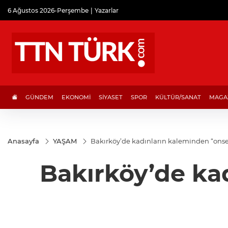
6 Ağustos 2026-Perşembe
Yazarlar
GÜNDEM
EKONOMİ
SİYASET
SPOR
KÜLTÜR/SANAT
MAGA
Anasayfa
YAŞAM
Bakırköy’de kadınların kaleminden “onse
Bakırköy’de ka