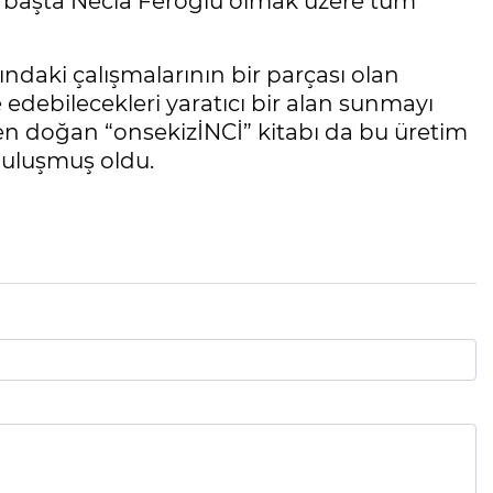
n başta Necla Feroğlu olmak üzere tüm
ındaki çalışmalarının bir parçası olan
e edebilecekleri yaratıcı bir alan sunmayı
den doğan “onsekizİNCİ” kitabı da bu üretim
 buluşmuş oldu.