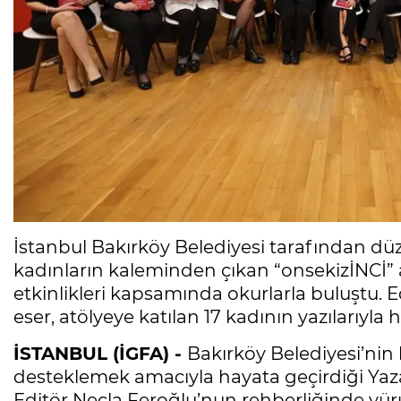
İstanbul Bakırköy Belediyesi tarafından düz
kadınların kaleminden çıkan “onsekizİNCİ” 
etkinlikleri kapsamında okurlarla buluştu. 
eser, atölyeye katılan 17 kadının yazılarıyla 
İSTANBUL (İGFA) -
Bakırköy Belediyesi’nin 
desteklemek amacıyla hayata geçirdiği Yazarl
Editör Necla Feroğlu’nun rehberliğinde yür