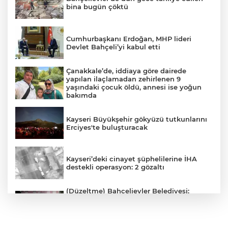
bina bugün çöktü
Cumhurbaşkanı Erdoğan, MHP lideri
Devlet Bahçeli’yi kabul etti
Çanakkale’de, iddiaya göre dairede
yapılan ilaçlamadan zehirlenen 9
yaşındaki çocuk öldü, annesi ise yoğun
bakımda
Kayseri Büyükşehir gökyüzü tutkunlarını
Erciyes'te buluşturacak
Kayseri’deki cinayet şüphelilerine İHA
destekli operasyon: 2 gözaltı
(Düzeltme) Bahçelievler Belediyesi:
"Binanın önceden tahliye edilmesi
nedeniyle ilk belirlemelere göre herhangi
bir can kaybı veya yaralanma
bulunmamaktadır"