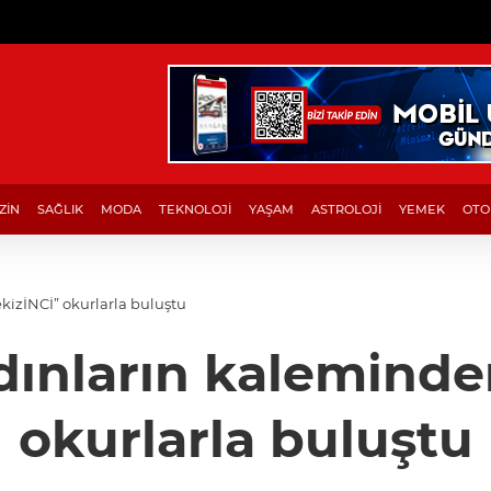
ZİN
SAĞLIK
MODA
TEKNOLOJİ
YAŞAM
ASTROLOJİ
YEMEK
OTO
kizİNCİ” okurlarla buluştu
dınların kaleminde
okurlarla buluştu