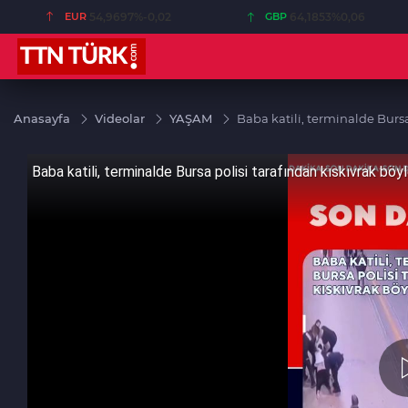
EUR
54,9697
%-0,02
GBP
64,1853
%0,06
Anasayfa
Videolar
YAŞAM
Baba katili, terminalde Bursa