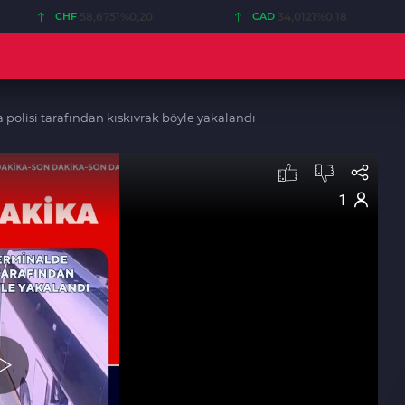
CHF
58,6751
%0,20
CAD
34,0121
%0,18
 polisi tarafından kıskıvrak böyle yakalandı