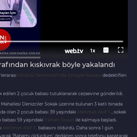
arafından kıskıvrak böyle yakalandı
lerarası
Otobüs Terminali’nde
Cinayet
Masası
dedektifleri
 edilen 2 çocuk babası tutuklanarak cezaevine gönderildi.
a Mahallesi Denizciler Sokak üzerine bulunan 3 katlı binada
a olan 2 çocuk babası 39 yaşındaki
Mehmet Akif T.
, sokak
n babası 59 yaşındaki
Tahsin Tosun
ile kalmaya başladı.
sı
Mehmet Akif T.
babasını öldürdü. Daha sonra 1 gün
arayarak ‘Babamı öldürdüm’ dedikten sonra telefonu kapatarak