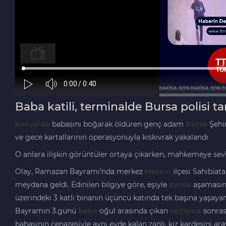
Baba katili, terminalde Bursa polisi t
Konya’da
babasını boğarak öldüren genç adam
Bursa
Şehir
ve gece kartallarının operasyonuyla kıskıvrak yakalandı
O anlara ilişkin görüntüler ortaya çıkarken, mahkemeye sevk
Olay, Ramazan Bayramı’nda merkez
Meram
ilçesi Sahibiat
meydana geldi. Edinilen bilgiye göre, eşiyle
ayrılık
aşamasınd
üzerindeki 3 katlı binanın üçüncü katında tek başına yaşaya
Bayramın 3.günü
baba
oğul arasında çıkan
tartışma
sonra
babasının cenazesiyle aynı evde kalan zanlı, kız kardeşini 