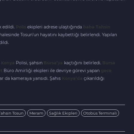
 edildi.
Polis
ekipleri adrese ulaştığında
baba
Tahsin
halesinde Tosun’un hayatını kaybettiği belirlendi. Yapılan
ildi.
n
Konya
Polisi, şahsın
Bursa’ya
kaçtığını belirledi.
Bursa
t
Büro Amirliği ekipleri ile devriye görevi yapan
gece
lar da kameraya yansıdı. Şahıs
Konya’da
çıkarıldığı
Tahsin Tosun
Meram
Sağlık Ekipleri
Otobüs Terminali