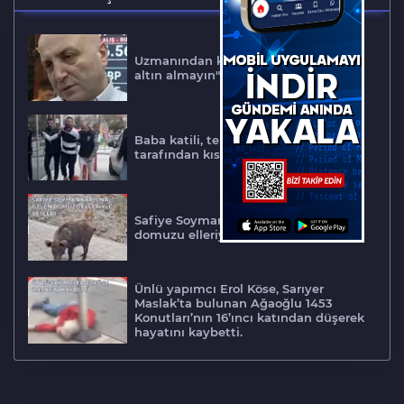
Uzmanından kritik uyarı: "Kredi çekip
altın almayın"
Baba katili, terminalde Bursa polisi
tarafından kıskıvrak böyle yakalandı
Safiye Soyman kapısına gelen
domuzu elleriyle besledi
Ünlü yapımcı Erol Köse, Sarıyer
Maslak’ta bulunan Ağaoğlu 1453
Konutları’nın 16’ıncı katından düşerek
hayatını kaybetti.