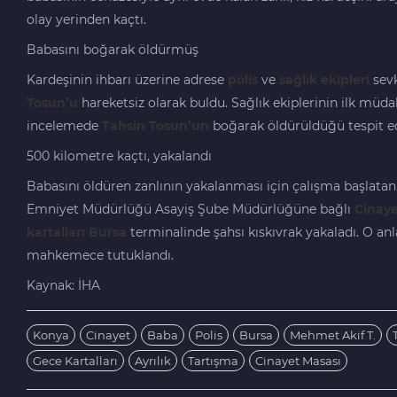
olay yerinden kaçtı.
Babasını boğarak öldürmüş
Kardeşinin ihbarı üzerine adrese
polis
ve
sağlık ekipleri
sevk
Tosun’u
hareketsiz olarak buldu. Sağlık ekiplerinin ilk müda
incelemede
Tahsin Tosun’un
boğarak öldürüldüğü tespit ed
500 kilometre kaçtı, yakalandı
Babasını öldüren zanlının yakalanması için çalışma başlata
Emniyet Müdürlüğü Asayiş Şube Müdürlüğüne bağlı
Cinaye
kartalları
Bursa
terminalinde şahsı kıskıvrak yakaladı. O an
mahkemece tutuklandı.
Kaynak: İHA
Konya
Cinayet
Baba
Polis
Bursa
Mehmet Akif T.
Gece Kartalları
Ayrılık
Tartışma
Cinayet Masası