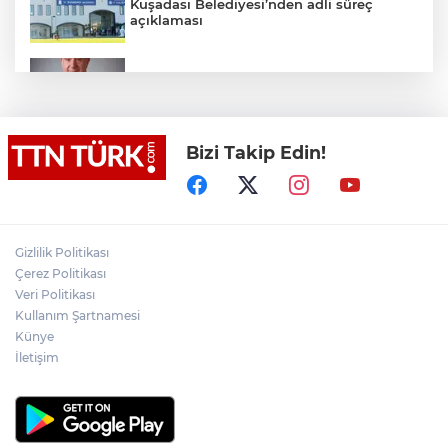
Kuşadası Belediyesi’nden adli süreç
açıklaması
İş Bankası Grubu üst yönetiminde görev
değişimi
Bizi Takip Edin!
Yeni aldığı motosikletle kaza yapan genç
gözyaşları arasında toprağa verildi
Yasaklı madde kullandığı için çocuğu
elinden alınan anneden tüm anne-
Gizlilik Politikası
babalara çağrı
Çerez Politikası
Veri Politikası
Kullanım Şartnamesi
Cumhurbaşkanı Erdoğan, Suudi
Arabistan yolcusu
Künye
İletişim