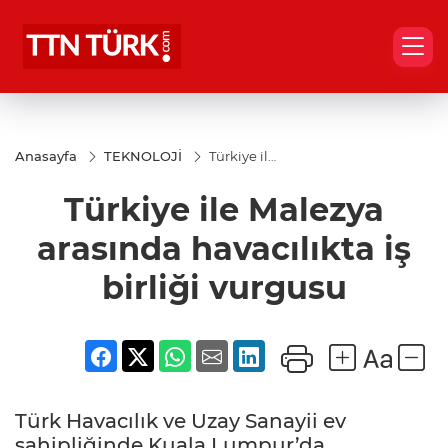
Anasayfa
TEKNOLOJİ
Türkiye ile
Malezya
arasında
Türkiye ile Malezya
havacılıkta
iş birliği
vurgusu
arasında havacılıkta iş
birliği vurgusu
Türk Havacılık ve Uzay Sanayii ev
sahipliğinde Kuala Lumpur’da