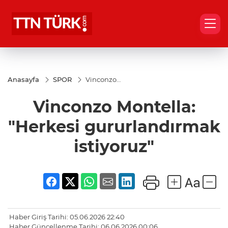
Anasayfa
SPOR
Vinconzo
Montella:
"Herkesi
Vinconzo Montella:
gururlandırmak
istiyoruz"
"Herkesi gururlandırmak
istiyoruz"
Haber Giriş Tarihi: 05.06.2026 22:40
Haber Güncellenme Tarihi: 06.06.2026 00:06