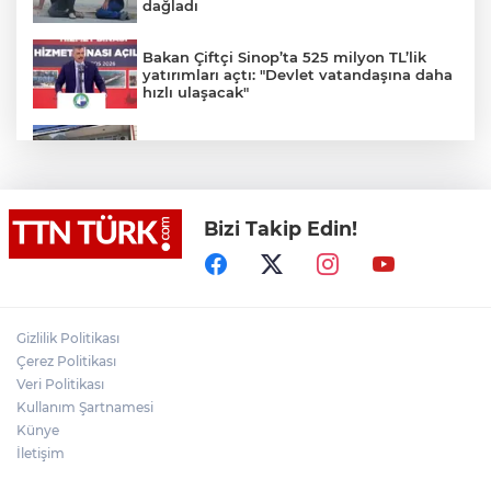
dağladı
Bakan Çiftçi Sinop’ta 525 milyon TL’lik
yatırımları açtı: "Devlet vatandaşına daha
hızlı ulaşacak"
Ümraniye’de 3 katlı binanın balkonu
çöktü: 2 araç hasar gördü
Bizi Takip Edin!
Bakan Tekin üniversite adaylarıyla
tecrübe paylaştı
Cumhurbaşkanı Recep Tayyip Erdoğan’a
yönelik suikast girişiminde bulunan
Gizlilik Politikası
ekipteki Burkay Karatepe; Marmaris’te
yer gösteriyor
Çerez Politikası
Veri Politikası
Fatih’te tramvayda telefon çaldıktan
Kullanım Şartnamesi
sonra kaçan hırsıza, temizlik
personelinden süpürgeli müdahale
Künye
kamerada
İletişim