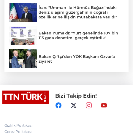
İran: "Umman ile Hürmüz Boğazı’ndaki
deniz ulaşım güzergahının coğrafi
özelliklerine ilişkin mutabakata varıldı"
Bakan Yumaklı: "Yurt genelinde 107 bin
113 gıda denetimi gerçekleştirdik"
Bakan Çiftçi’den YÖK Başkanı Özvar’a
ziyaret
Muharrem İnce’den Nâzım Hikmet
göndermeli paylaşım: Vatan hainliğine
devam ediyor hâlâ
Bizi Takip Edin!
Osman Gazi platformu Eylül'de göreve
başlayacak... Gabar’da günlük petrol
üretimi 83 bin 200 varile ulaştı
Gizlilik Politikası
TEKNOFEST Mavi Vatan ziyaretçi kayıtları
başladı
Çerez Politikası