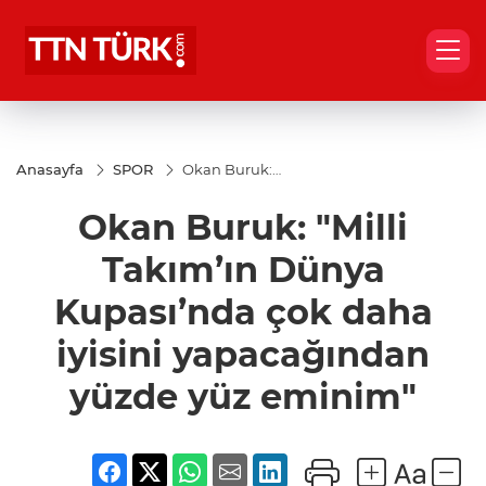
Anasayfa
SPOR
Okan Buruk:
"Milli Takım’ın
Dünya
Okan Buruk: "Milli
Kupası’nda
çok daha
iyisini
Takım’ın Dünya
yapacağından
yüzde yüz
Kupası’nda çok daha
eminim"
iyisini yapacağından
yüzde yüz eminim"