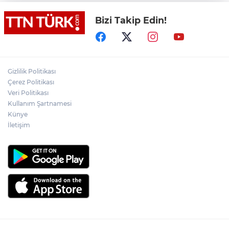
ziyaret
Bizi Takip Edin!
Muharrem İnce’den Nâzım Hikmet
göndermeli paylaşım: Vatan hainliğine
devam ediyor hâlâ
İran: "Umman ile Hürmüz Boğazı’ndaki
Gizlilik Politikası
deniz ulaşım güzergahının coğrafi
Çerez Politikası
özelliklerine ilişkin mutabakata varıldı"
Veri Politikası
Kullanım Şartnamesi
Osman Gazi platformu Eylül'de göreve
Künye
başlayacak... Gabar’da günlük petrol
üretimi 83 bin 200 varile ulaştı
İletişim