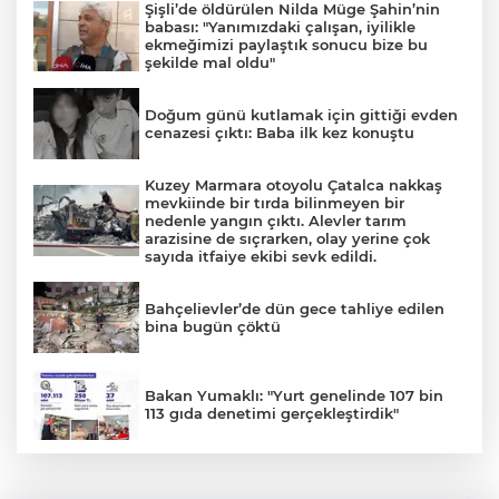
Şişli’de öldürülen Nilda Müge Şahin’nin
babası: "Yanımızdaki çalışan, iyilikle
ekmeğimizi paylaştık sonucu bize bu
şekilde mal oldu"
Doğum günü kutlamak için gittiği evden
cenazesi çıktı: Baba ilk kez konuştu
Kuzey Marmara otoyolu Çatalca nakkaş
mevkiinde bir tırda bilinmeyen bir
nedenle yangın çıktı. Alevler tarım
arazisine de sıçrarken, olay yerine çok
sayıda itfaiye ekibi sevk edildi.
Bahçelievler’de dün gece tahliye edilen
bina bugün çöktü
Bakan Yumaklı: "Yurt genelinde 107 bin
113 gıda denetimi gerçekleştirdik"
Bakan Çiftçi’den YÖK Başkanı Özvar’a