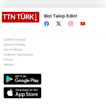
hakem boğularak hayatını kaybetti
Bizi Takip Edin!
Denize girmeyin uyarısına aldırış
etmeyen 14 yaşındaki çocuk dalgalara
kapılarak kayboldu
Akülü çocuk aracının tekerleğine
zulalanmış metamfetamin ile yakalanan
Gizlilik Politikası
şahıs tutuklandı
Çerez Politikası
Veri Politikası
Netanyahu, Hamas’ın
Kullanım Şartnamesi
silahsızlandırılmasına yönelik 15
Künye
maddelik yol haritasını reddetti
İletişim