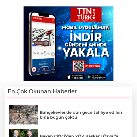
En Çok Okunan Haberler
Bahçelievler’de dün gece tahliye edilen
bina bugün çöktü
Bakan Çiftçi’den YÖK Başkanı Özvar’a