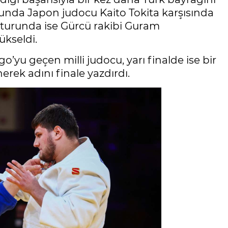
runda Japon judocu Kaito Tokita karşısında
6 turunda ise Gürcü rakibi Guram
ükseldi.
yu geçen milli judocu, yarı finalde ise bir
nerek adını finale yazdırdı.