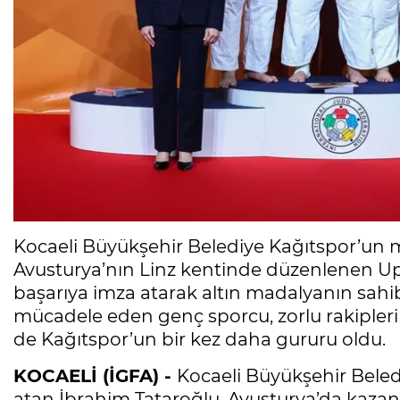
Kocaeli Büyükşehir Belediye Kağıtspor’un m
Avusturya’nın Linz kentinde düzenlenen Up
başarıya imza atarak altın madalyanın sahi
mücadele eden genç sporcu, zorlu rakipler
de Kağıtspor’un bir kez daha gururu oldu.
KOCAELİ (İGFA) -
Kocaeli Büyükşehir Beledi
atan İbrahim Tataroğlu, Avusturya’da kazand