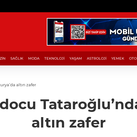
ZİN
SAĞLIK
MODA
TEKNOLOJİ
YAŞAM
ASTROLOJİ
YEMEK
OTO
urya’da altın zafer
 judocu Tataroğlu’n
altın zafer