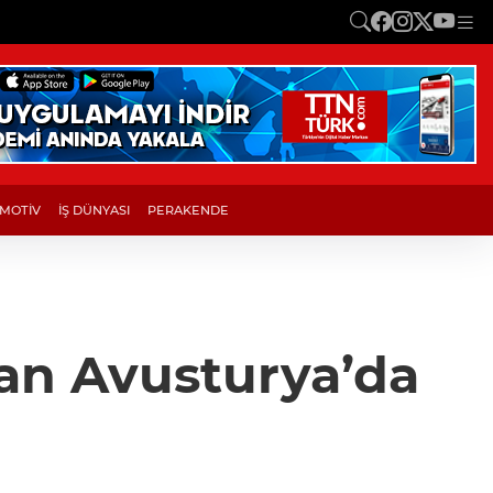
MOTİV
İŞ DÜNYASI
PERAKENDE
dan Avusturya’da