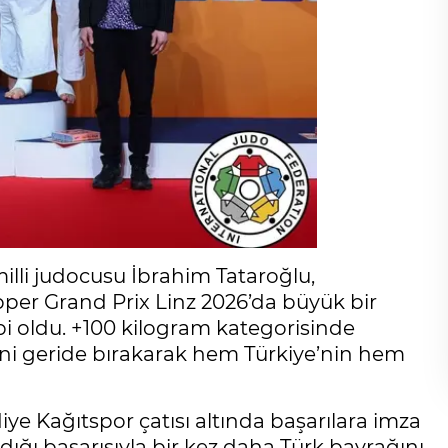
illi judocusu İbrahim Tataroğlu,
per Grand Prix Linz 2026’da büyük bir
bi oldu. +100 kilogram kategorisinde
ini geride bırakarak hem Türkiye’nin hem
ye Kağıtspor çatısı altında başarılara imza
ığı başarısıyla bir kez daha Türk bayrağını