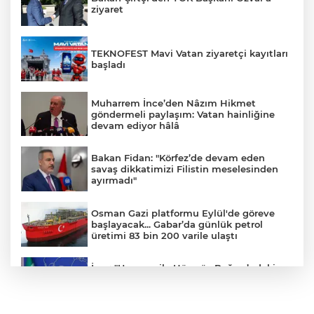
ziyaret
TEKNOFEST Mavi Vatan ziyaretçi kayıtları
başladı
Muharrem İnce’den Nâzım Hikmet
göndermeli paylaşım: Vatan hainliğine
devam ediyor hâlâ
Bakan Fidan: "Körfez’de devam eden
savaş dikkatimizi Filistin meselesinden
ayırmadı"
Osman Gazi platformu Eylül'de göreve
başlayacak... Gabar’da günlük petrol
üretimi 83 bin 200 varile ulaştı
İran: "Umman ile Hürmüz Boğazı’ndaki
deniz ulaşım güzergahının coğrafi
özelliklerine ilişkin mutabakata varıldı"