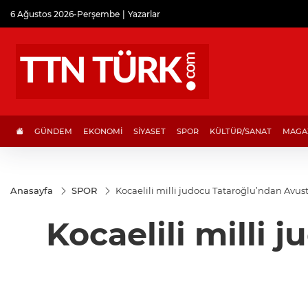
6 Ağustos 2026-Perşembe
Yazarlar
GÜNDEM
EKONOMİ
SİYASET
SPOR
KÜLTÜR/SANAT
MAGA
Anasayfa
SPOR
Kocaelili milli judocu Tataroğlu’ndan Avust
Kocaelili milli