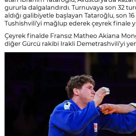
gururla dalgalandırdı. Turnuvaya son 32 tu
aldığı galibiyetle başlayan Tataroğlu, son 1
Tushishvili’yi mağlup ederek çeyrek finale y
Çeyrek finalde Fransız Matheo Akiana Mongo’
diğer Gürcü rakibi Irakli Demetrashvili’yi ye