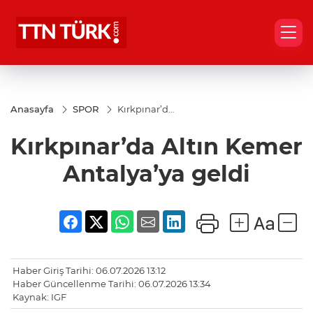
Anasayfa
SPOR
Kırkpınar’da
Altın Kemer
Antalya’ya
Kırkpınar’da Altın Kemer
geldi
Antalya’ya geldi
Haber Giriş Tarihi: 06.07.2026 13:12
Haber Güncellenme Tarihi: 06.07.2026 13:34
Kaynak: IGF