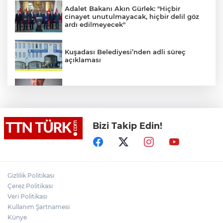
Adalet Bakanı Akın Gürlek: "Hiçbir
cinayet unutulmayacak, hiçbir delil göz
ardı edilmeyecek"
Kuşadası Belediyesi’nden adli süreç
açıklaması
İş Bankası Grubu üst yönetiminde görev
değişimi
Bizi Takip Edin!
Yeni aldığı motosikletle kaza yapan genç
gözyaşları arasında toprağa verildi
Yasaklı madde kullandığı için çocuğu
elinden alınan anneden tüm anne-
Gizlilik Politikası
babalara çağrı
Çerez Politikası
Veri Politikası
Kullanım Şartnamesi
Cumhurbaşkanı Erdoğan, Suudi
Arabistan yolcusu
Künye