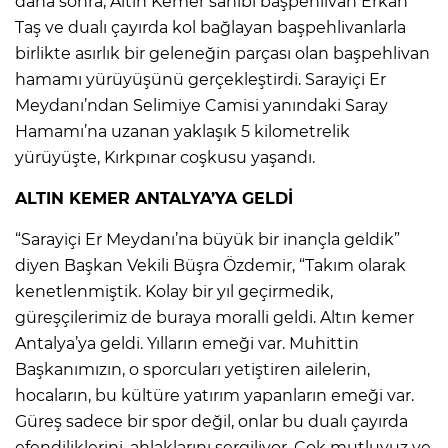
daha sonra, Altın Kemer sahibi başpehlivan Erkan
Taş ve dualı çayırda kol bağlayan başpehlivanlarla
birlikte asırlık bir geleneğin parçası olan başpehlivan
hamamı yürüyüşünü gerçekleştirdi. Sarayiçi Er
Meydanı’ndan Selimiye Camisi yanındaki Saray
Hamamı’na uzanan yaklaşık 5 kilometrelik
yürüyüşte, Kırkpınar coşkusu yaşandı.
ALTIN KEMER ANTALYA’YA GELDİ
“Sarayiçi Er Meydanı’na büyük bir inançla geldik”
diyen Başkan Vekili Büşra Özdemir, “Takım olarak
kenetlenmiştik. Kolay bir yıl geçirmedik,
güreşçilerimiz de buraya moralli geldi. Altın kemer
Antalya’ya geldi. Yılların emeği var. Muhittin
Başkanımızın, o sporcuları yetiştiren ailelerin,
hocaların, bu kültüre yatırım yapanların emeği var.
Güreş sadece bir spor değil, onlar bu dualı çayırda
efendiliklerini, ahlaklarını sergiliyor. Çok mutluyuz ve