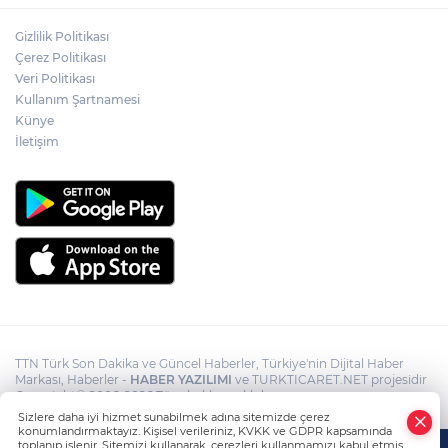
Akın Gürlek: Örgüt silahları bırakacak,
Gizlilik Politikası
mağaraları boşaltacak
Çerez Politikası
Veri Politikası
Kullanım Şartnamesi
Terörsüz Türkiye yasa teklifi
komisyondan geçti
Künye
İletişim
TTN Türk Son Dakika ve Güncel Haberler, Türkiye'nin Dijital Haber
Markası, Haberler -
HABER YAZILIMI
ve TURKTICARET.NET projesidir
Copyright© 2006-2026 Tüm hakları saklıdır.
Sizlere daha iyi hizmet sunabilmek adına sitemizde çerez
konumlandırmaktayız. Kişisel verileriniz, KVKK ve GDPR kapsamında
toplanıp işlenir. Sitemizi kullanarak, çerezleri kullanmamızı kabul etmiş