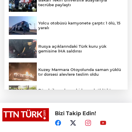
tecrübe paylaştı
Yolcu otobüsü kamyonete çarptı: 1 ölü, 15
yaralı
Rusya açıklarındaki Türk kuru yük
gemisine İHA saldırısı
Kuzey Marmara Otoyolunda saman yüklü
tır dorsesi alevlere teslim oldu
Böcek ilacından zehirlenerek öldüğü
iddia edilen Yusuf Talha son yolculuğuna
uğurlandı
Bizi Takip Edin!
İstanbul’dan Tekirdağ’a hafta sonu akını:
Kilometrelerce araç kuyruğu