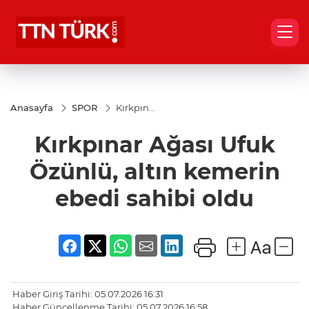
Anasayfa
SPOR
Kırkpınar
Ağası
Ufuk
Kırkpınar Ağası Ufuk
Özünlü,
altın
kemerin
Özünlü, altın kemerin
ebedi
sahibi
ebedi sahibi oldu
oldu
Haber Giriş Tarihi: 05.07.2026 16:31
Haber Güncellenme Tarihi: 05.07.2026 16:58