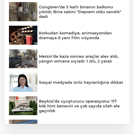
Güngören’de 5 katlı binanın balkonu
yıkıldı; Bina sakini "Deprem oldu sandık"
dedi
Korkudan komediye, animasyondan
dramaya 6 yeni film vizyonda
Mersin’de kaza sonrası araçlar alev aldı,
yangın ormana sıçradı: 1 ölü, 2 yaralı
Sosyal medyada ünlü hayranlığına dikkat
Beykoz’da uyuşturucu operasyonu: 117
kök hint keneviri ve çok sayıda silah ele
geçirildi
Valiliğin yasağına rağmen denize giren
hakem boğularak hayatını kaybetti