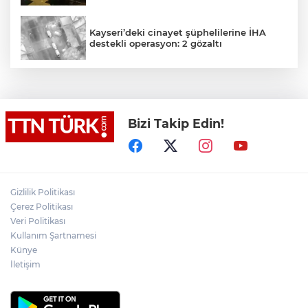
Kayseri’deki cinayet şüphelilerine İHA
destekli operasyon: 2 gözaltı
Bahçelievler’de 4 katlı boş bina çöktü
Bizi Takip Edin!
Cumhurbaşkanı Erdoğan, MHP lideri
Devlet Bahçeli’yi kabul etti
Gizlilik Politikası
FETÖ’nün suikast timinin son firarisi
tutuklandı
Çerez Politikası
Veri Politikası
Kullanım Şartnamesi
Cumhurbaşkanı Erdoğan’dan 'Terörsüz
Künye
Türkiye' mesajı
İletişim