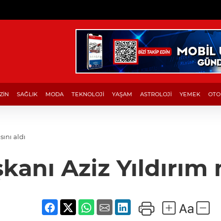
ZİN
SAĞLIK
MODA
TEKNOLOJİ
YAŞAM
ASTROLOJİ
YEMEK
OTO
ını aldı
anı Aziz Yıldırım 