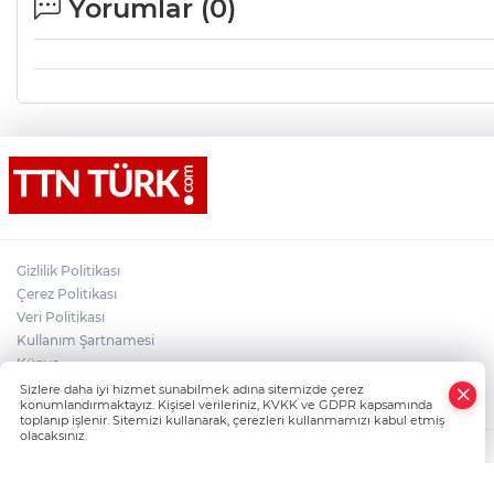
Yorumlar (
0
)
Gizlilik Politikası
Çerez Politikası
Veri Politikası
Kullanım Şartnamesi
Künye
×
İletişim
Sizlere daha iyi hizmet sunabilmek adına sitemizde çerez
Whatsapp
konumlandırmaktayız. Kişisel verileriniz, KVKK ve GDPR kapsamında
toplanıp işlenir. Sitemizi kullanarak, çerezleri kullanmamızı kabul etmiş
olacaksınız.
TTN Türk Son Dakika ve Güncel Haberler, Türkiye'nin Dijital Haber Markas