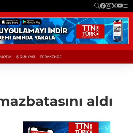
MOTİV
İŞ DÜNYASI
PERAKENDE
mazbatasını aldı