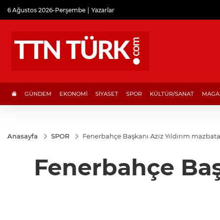
6 Ağustos 2026-Perşembe
Yazarlar
GÜNDEM
EKONOMİ
SİYASET
SPOR
KÜLTÜR/SANAT
MAGA
Anasayfa
SPOR
Fenerbahçe Başkanı Aziz Yıldırım mazbatas
Fenerbahçe Başk