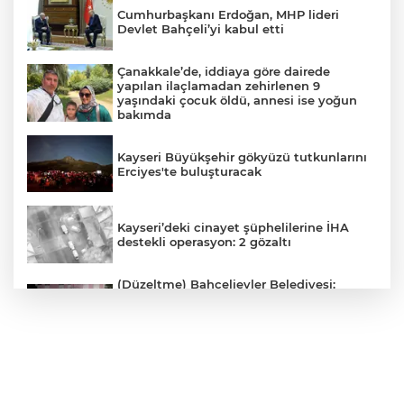
Cumhurbaşkanı Erdoğan, MHP lideri
Devlet Bahçeli’yi kabul etti
Çanakkale’de, iddiaya göre dairede
yapılan ilaçlamadan zehirlenen 9
yaşındaki çocuk öldü, annesi ise yoğun
bakımda
Kayseri Büyükşehir gökyüzü tutkunlarını
Erciyes'te buluşturacak
Kayseri’deki cinayet şüphelilerine İHA
destekli operasyon: 2 gözaltı
(Düzeltme) Bahçelievler Belediyesi:
"Binanın önceden tahliye edilmesi
nedeniyle ilk belirlemelere göre herhangi
bir can kaybı veya yaralanma
bulunmamaktadır"
Adalet Bakanı Gürlek eski Özel Harekat
Başkanı Behçet Oktay’ın yakınlarını