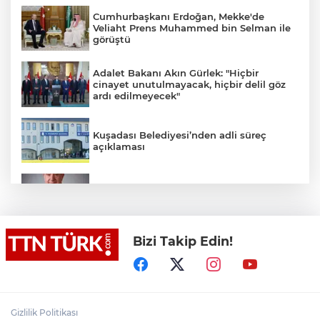
Cumhurbaşkanı Erdoğan, Mekke'de
Veliaht Prens Muhammed bin Selman ile
görüştü
Adalet Bakanı Akın Gürlek: "Hiçbir
cinayet unutulmayacak, hiçbir delil göz
ardı edilmeyecek"
Kuşadası Belediyesi’nden adli süreç
açıklaması
İş Bankası Grubu üst yönetiminde görev
değişimi
Bizi Takip Edin!
Yeni aldığı motosikletle kaza yapan genç
gözyaşları arasında toprağa verildi
Yasaklı madde kullandığı için çocuğu
elinden alınan anneden tüm anne-
Gizlilik Politikası
babalara çağrı