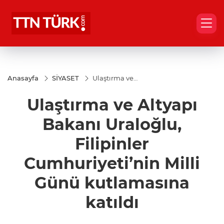
Anasayfa
SİYASET
Ulaştırma ve
Altyapı Bakanı
Uraloğlu,
Ulaştırma ve Altyapı
Filipinler
Cumhuriyeti’nin
Milli Günü
Bakanı Uraloğlu,
kutlamasına
katıldı
Filipinler
Cumhuriyeti’nin Milli
Günü kutlamasına
katıldı