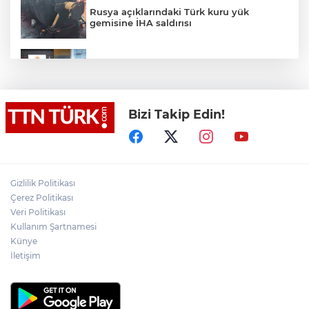
Rusya açıklarındaki Türk kuru yük
gemisine İHA saldırısı
Terörsüz Türkiye yasa teklifi
komisyondan geçti
Bizi Takip Edin!
Lukaku Fener’e mi, Beşiktaş’a mı geliyor?
Akın Gürlek: Örgüt silahları bırakacak,
Gizlilik Politikası
mağaraları boşaltacak
Çerez Politikası
Veri Politikası
Rojin Kabaiş, Hiranur Nilgün Aygar ve
Kullanım Şartnamesi
Kıvanç Uman’ın ailelerini hedef alam
Künye
siber zorbalara operasyon
İletişim