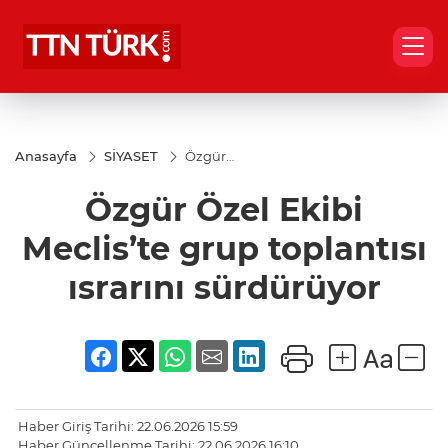
Anasayfa
SİYASET
Özgür
Özel Ekibi
Meclis’te
Özgür Özel Ekibi
grup
toplantısı
ısrarını
Meclis’te grup toplantısı
sürdürüyor
ısrarını sürdürüyor
Haber Giriş Tarihi: 22.06.2026 15:59
Haber Güncellenme Tarihi: 22.06.2026 16:10