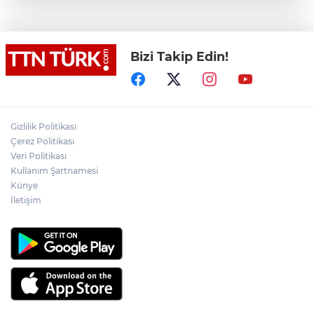
Terörsüz Türkiye yasa teklifi
komisyondan geçti
Bizi Takip Edin!
Lukaku Fener’e mi, Beşiktaş’a mı geliyor?
Akın Gürlek: Örgüt silahları bırakacak,
Gizlilik Politikası
mağaraları boşaltacak
Çerez Politikası
Veri Politikası
Rojin Kabaiş, Hiranur Nilgün Aygar ve
Kullanım Şartnamesi
Kıvanç Uman’ın ailelerini hedef alam
Künye
siber zorbalara operasyon
İletişim