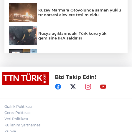
Kuzey Marmara Otoyolunda saman yüklü
tır dorsesi alevlere teslim oldu
Rusya açıklarındaki Türk kuru yük
gemisine İHA saldırısı
Terörsüz Türkiye yasa teklifi
komisyondan geçti
Bizi Takip Edin!
Lukaku Fener’e mi, Beşiktaş’a mı geliyor?
Akın Gürlek: Örgüt silahları bırakacak,
Gizlilik Politikası
mağaraları boşaltacak
Çerez Politikası
Veri Politikası
Rojin Kabaiş, Hiranur Nilgün Aygar ve
Kullanım Şartnamesi
Kıvanç Uman’ın ailelerini hedef alam
Künye