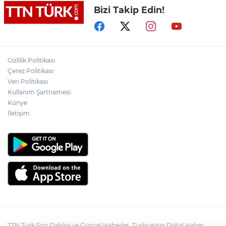
Bizi Takip Edin!
Lukaku Fener’e mi, Beşiktaş’a mı geliyor?
Akın Gürlek: Örgüt silahları bırakacak,
Gizlilik Politikası
mağaraları boşaltacak
Çerez Politikası
Veri Politikası
Rojin Kabaiş, Hiranur Nilgün Aygar ve
Kullanım Şartnamesi
Kıvanç Uman’ın ailelerini hedef alam
Künye
siber zorbalara operasyon
İletişim
TTN Türk Son Dakika ve Güncel Haberler, Türkiye'nin Dijital Haber