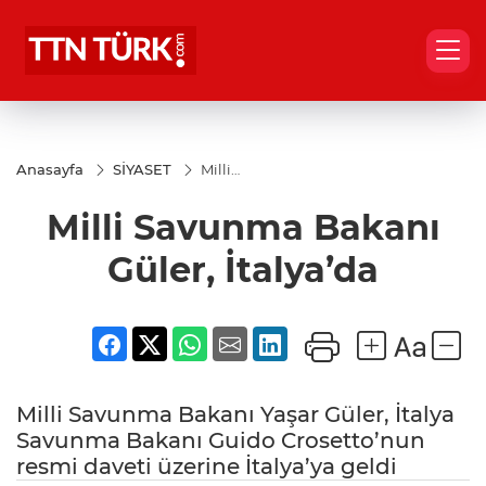
Anasayfa
SİYASET
Milli
Savunma
Bakanı
Milli Savunma Bakanı
Güler,
İtalya’da
Güler, İtalya’da
Milli Savunma Bakanı Yaşar Güler, İtalya
Savunma Bakanı Guido Crosetto’nun
resmi daveti üzerine İtalya’ya geldi