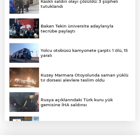
Kasklı saldırı olayı çözüldü: 3 şüpheli
tutuklandı
Bakan Tekin üniversite adaylarıyla
tecrübe paylaştı
Yolcu otobüsü kamyonete çarptı: 1 ölü, 15
yaralı
Kuzey Marmara Otoyolunda saman yüklü
tır dorsesi alevlere teslim oldu
Rusya açıklarındaki Türk kuru yük
gemisine İHA saldırısı
Terörsüz Türkiye yasa teklifi
komisyondan geçti