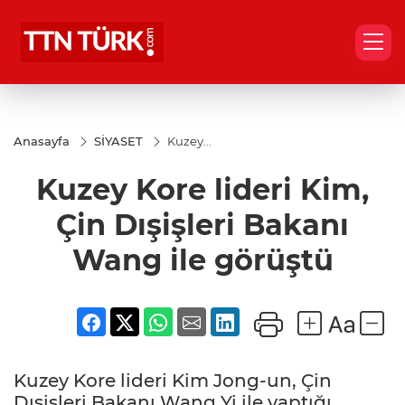
Anasayfa
SİYASET
Kuzey
Kore
lideri
Kuzey Kore lideri Kim,
Kim,
Çin
Dışişleri
Çin Dışişleri Bakanı
Bakanı
Wang
Wang ile görüştü
ile
görüştü
Kuzey Kore lideri Kim Jong-un, Çin
Dışişleri Bakanı Wang Yi ile yaptığı