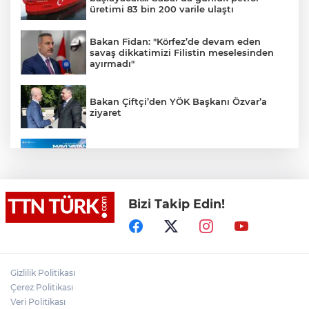
üretimi 83 bin 200 varile ulaştı
Bakan Fidan: "Körfez’de devam eden
savaş dikkatimizi Filistin meselesinden
ayırmadı"
Bakan Çiftçi’den YÖK Başkanı Özvar’a
ziyaret
TEKNOFEST Mavi Vatan ziyaretçi kayıtları
başladı
Bizi Takip Edin!
İstanbul Büyük Yelken Şölenine
Hazırlanıyor
(Düzeltme) Küçükçekmece’de otomobil,
İETT otobüsüne çarptı: 1’i polis memuru 3
Gizlilik Politikası
kişi öldü
Çerez Politikası
Veri Politikası