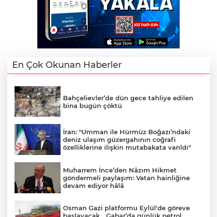
En Çok Okunan Haberler
Bahçelievler’de dün gece tahliye edilen
bina bugün çöktü
İran: "Umman ile Hürmüz Boğazı’ndaki
deniz ulaşım güzergahının coğrafi
özelliklerine ilişkin mutabakata varıldı"
Muharrem İnce’den Nâzım Hikmet
göndermeli paylaşım: Vatan hainliğine
devam ediyor hâlâ
Osman Gazi platformu Eylül'de göreve
başlayacak... Gabar’da günlük petrol