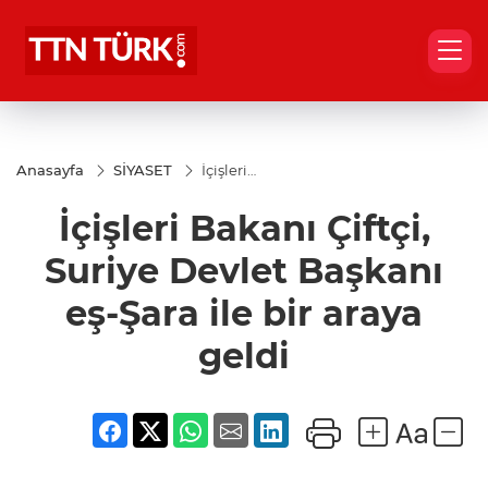
Anasayfa
SİYASET
İçişleri
Bakanı
Çiftçi,
İçişleri Bakanı Çiftçi,
Suriye
Devlet
Başkanı
Suriye Devlet Başkanı
eş-Şara
ile bir
eş-Şara ile bir araya
araya
geldi
geldi