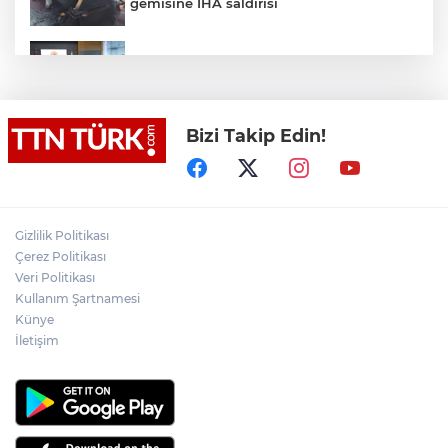
gemisine İHA saldırısı
Terörsüz Türkiye yasa teklifi
komisyondan geçti
Bizi Takip Edin!
Lukaku Fener’e mi, Beşiktaş’a mı geliyor?
Akın Gürlek: Örgüt silahları bırakacak,
Gizlilik Politikası
mağaraları boşaltacak
Çerez Politikası
Veri Politikası
Rojin Kabaiş, Hiranur Nilgün Aygar ve
Kullanım Şartnamesi
Kıvanç Uman’ın ailelerini hedef alam
Künye
siber zorbalara operasyon
İletişim