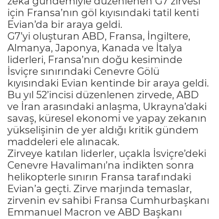
zeka gündemiyle düzenlenen G7 zirvesi
için Fransa’nın göl kıyısındaki tatil kenti
Evian’da bir araya geldi.
G7’yi oluşturan ABD, Fransa, İngiltere,
Almanya, Japonya, Kanada ve İtalya
liderleri, Fransa’nın doğu kesiminde
İsviçre sınırındaki Cenevre Gölü
kıyısındaki Evian kentinde bir araya geldi.
Bu yıl 52’incisi düzenlenen zirvede, ABD
ve İran arasındaki anlaşma, Ukrayna’daki
savaş, küresel ekonomi ve yapay zekanın
yükselişinin de yer aldığı kritik gündem
maddeleri ele alınacak.
Zirveye katılan liderler, uçakla İsviçre’deki
Cenevre Havalimanı’na indikten sonra
helikopterle sınırın Fransa tarafındaki
Evian’a geçti. Zirve marjında temaslar,
zirvenin ev sahibi Fransa Cumhurbaşkanı
Emmanuel Macron ve ABD Başkanı