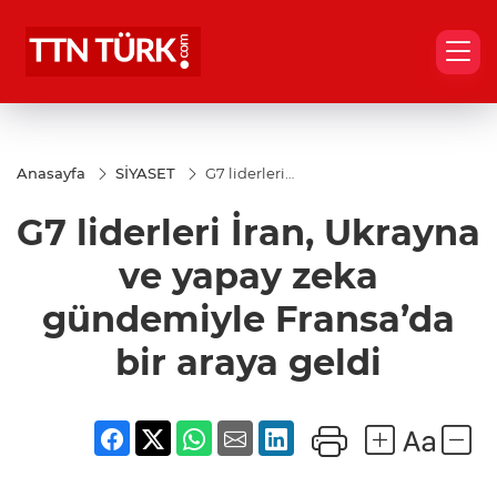
Anasayfa
SİYASET
G7 liderleri
İran,
Ukrayna ve
G7 liderleri İran, Ukrayna
yapay zeka
gündemiyle
Fransa’da
ve yapay zeka
bir araya
geldi
gündemiyle Fransa’da
bir araya geldi