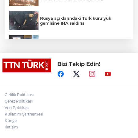
Rusya açıklarındaki Türk kuru yük
gemisine İHA saldırısı
Terörsüz Türkiye yasa teklifi
komisyondan geçti
Bizi Takip Edin!
Lukaku Fener’e mi, Beşiktaş’a mı geliyor?
Akın Gürlek: Örgüt silahları bırakacak,
Gizlilik Politikası
mağaraları boşaltacak
Çerez Politikası
Veri Politikası
Rojin Kabaiş, Hiranur Nilgün Aygar ve
Kullanım Şartnamesi
Kıvanç Uman’ın ailelerini hedef alam
Künye
siber zorbalara operasyon
İletişim