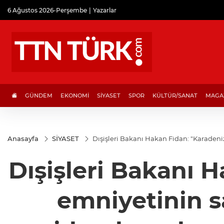
6 Ağustos 2026-Perşembe
Yazarlar
GÜNDEM
EKONOMİ
SİYASET
SPOR
KÜLTÜR/SANAT
MAGA
Anasayfa
SİYASET
Dışişleri Bakanı Hakan Fidan: "Karadeni
Dışişleri Bakanı 
emniyetinin s