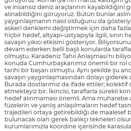
görüyoruz. Romanya’nın maruz kaldığını gö
ve insansız deniz araçlarının kayabildiğini 
alınabildiğini görüyoruz. Bütün bunlar aslı
yaygınlaşmanın nasıl olduğunu da gösteriyor.
askeri denklemi değiştirmek için daha fazla 
hiçbir hedef, altyapı-üstyapıyla ilgili, sı
savaşın yıkıcı etkisini gösteriyor. Biliyorsu
devam ederken belli başlı konularda taraflar
olmuştu. Karadeniz Tahıl Anlaşması’nı biliy
konuda Cumhurbaşkanımız önemli bir rol o
tarihi bir başarı olmuştu. Aynı şekilde şu 
savaşın yaygınlaşmasından dolayı giderek az
Burada dostlarımız da ifade ettiler; kolekti
etmekteyiz bir. İkincisi, taraflarla sürekli k
hedef alınmaması önemli. Ama muharebe al
füzelerin ve yanlış anlaşılmaların hedef t
trajedileri ortaya getirebildiği de maalesef 
bulunacak olan gerek balıkçı tekneleri olsun 
kurumlarımızla koordine içerisinde karasu