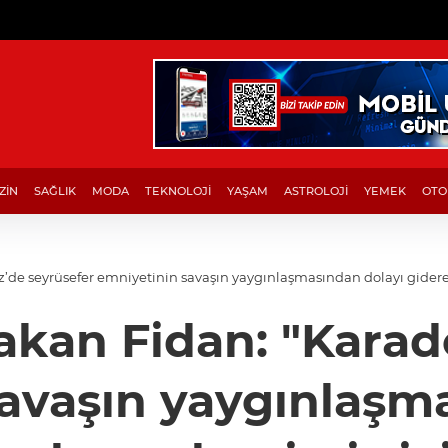
ZİN
SAĞLIK
MODA
TEKNOLOJİ
YAŞAM
ASTROLOJİ
YEMEK
OTO
z’de seyrüsefer emniyetinin savaşın yaygınlaşmasından dolayı gidere
Hakan Fidan: "Karad
avaşın yaygınlaşm