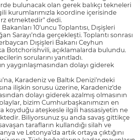
erde bulunacak olan gerek balıkçı tekneleri
gili kurumlarımızla koordine içerisinde
rz etmektedir" dedi.
Bakanları 10’uncu Toplantısı, Dışişleri
an Sarayı’nda gerçekleşti. Toplantı sonrası
erbaycan Dışişleri Bakanı Ceyhun
a Botchorishvili, açıklamalarda bulundu.
lerin sorularını yanıtladı.
şın yaygınlaşmasından dolayı giderek
’na, Karadeniz ve Baltık Denizi’ndeki
ına ilişkin sorusu üzerine, Karadeniz’de
asından dolayı giderek azalmış olmasının
z olaylar, bizim Cumhurbaşkanımızın en
 koyduğu ateşkesle ilgili hassasiyetin ne
edir. Biliyorsunuz şu anda savaş gittikçe
avaşan tarafların kullandığı silah ve
anya ve Letonya’da artık ortaya çıktığını