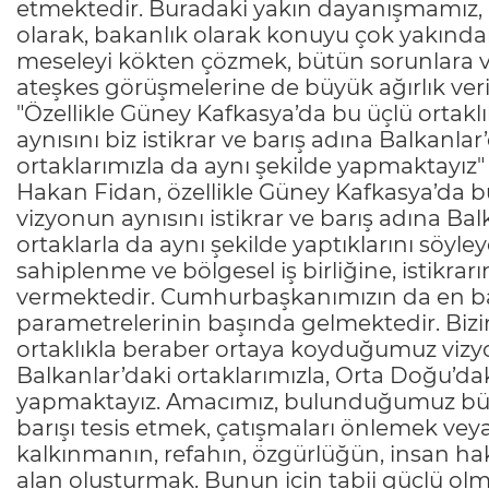
etmektedir. Buradaki yakın dayanışmamız
olarak, bakanlık olarak konuyu çok yakınd
meseleyi kökten çözmek, bütün sorunlara v
ateşkes görüşmelerine de büyük ağırlık veri
"Özellikle Güney Kafkasya’da bu üçlü orta
aynısını biz istikrar ve barış adına Balkanla
ortaklarımızla da aynı şekilde yapmaktayız"
Hakan Fidan, özellikle Güney Kafkasya’da bu
vizyonun aynısını istikrar ve barış adına Ba
ortaklarla da aynı şekilde yaptıklarını söyle
sahiplenme ve bölgesel iş birliğine, istikr
vermektedir. Cumhurbaşkanımızın da en baş
parametrelerinin başında gelmektedir. Bizi
ortaklıkla beraber ortaya koyduğumuz vizyon
Balkanlar’daki ortaklarımızla, Orta Doğu’dak
yapmaktayız. Amacımız, bulunduğumuz bütün 
barışı tesis etmek, çatışmaları önlemek v
kalkınmanın, refahın, özgürlüğün, insan hak
alan oluşturmak. Bunun için tabii güçlü olm