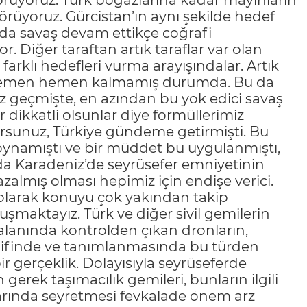
rüyoruz. Türk boğazlarına kadar mayınların
görüyoruz. Gürcistan’ın aynı şekilde hedef
nda savaş devam ettikçe coğrafi
 Diğer taraftan artık taraflar var olan
farklı hedefleri vurma arayışındalar. Artık
nırı hemen hemen kalmamış durumda. Bu da
nuz geçmişte, en azından bu yok edici savaş
 dikkatli olsunlar diye formüllerimiz
orsunuz, Türkiye gündeme getirmişti. Bu
ynamıştı ve bir müddet bu uygulanmıştı,
anda Karadeniz’de seyrüsefer emniyetinin
almış olması hepimiz için endişe verici.
f olarak konuyu çok yakından takip
onuşmaktayız. Türk ve diğer sivil gemilerin
anında kontrolden çıkan dronların,
asnifinde ve tanımlanmasında bu türden
bir gerçeklik. Dolayısıyla seyrüseferde
gerek taşımacılık gemileri, bunların ilgili
larında seyretmesi fevkalade önem arz