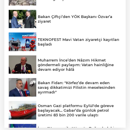
Bakan Çiftçi’den YÖK Başkanı Özvar’a
ziyaret
TEKNOFEST Mavi Vatan ziyaretçi kayıtları
başladı
Muharrem İnce’den Nâzım Hikmet
göndermeli paylaşım: Vatan hainliğine
devam ediyor hâlâ
Bakan Fidan: "Körfez’de devam eden
savaş dikkatimizi Filistin meselesinden
ayırmadı"
Osman Gazi platformu Eylül'de göreve
başlayacak... Gabar’da günlük petrol
üretimi 83 bin 200 varile ulaştı
İran: "Umman ile Hürmüz Boğazı’ndaki