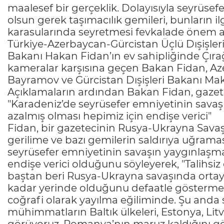
maalesef bir gerçeklik. Dolayısıyla seyrüsef
olsun gerek taşımacılık gemileri, bunların il
karasularında seyretmesi fevkalade önem a
Türkiye-Azerbaycan-Gürcistan Üçlü Dışişleri 
Bakanı Hakan Fidan’ın ev sahipliğinde Çırağ
kameralar karşısına geçen Bakan Fidan, Az
Bayramov ve Gürcistan Dışişleri Bakanı Mak
Açıklamaların ardından Bakan Fidan, gazeteci
"Karadeniz’de seyrüsefer emniyetinin sava
azalmış olması hepimiz için endişe verici"
Fidan, bir gazetecinin Rusya-Ukrayna Savaşı
gerilime ve bazı gemilerin saldırıya uğramas
seyrüsefer emniyetinin savaşın yaygınlaşm
endişe verici olduğunu söyleyerek, "Talihsi
baştan beri Rusya-Ukrayna savaşında ortaya
kadar yerinde olduğunu defaatle göstermekt
coğrafi olarak yayılma eğiliminde. Şu anda s
mühimmatların Baltık ülkeleri, Estonya, Litv