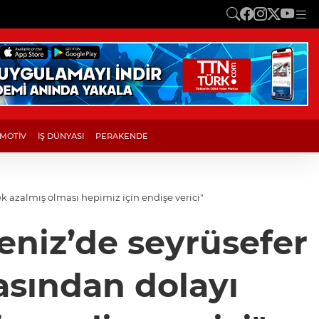
MOTİV
İŞ DÜNYASI
PERAKENDE
k azalmış olması hepimiz için endişe verici"
eniz’de seyrüsefer
asından dolayı