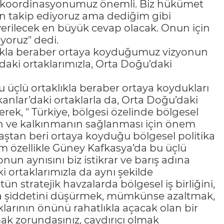
, koordinasyonumuz önemli. Biz hükümet
an takip ediyoruz ama dediğim gibi
erilecek en büyük cevap olacak. Onun için
yoruz" dedi.
klıkla beraber ortaya koyduğumuz vizyonun
r’daki ortaklarımızla, Orta Doğu’daki
 üçlü ortaklıkla beraber ortaya koydukları
lkanlar’daki ortaklarla da, Orta Doğu’daki
yerek, " Türkiye, bölgesi özelinde bölgesel
arın ve kalkınmanın sağlanması için önem
tan beri ortaya koyduğu bölgesel politika
m özellikle Güney Kafkasya’da bu üçlü
un aynısını biz istikrar ve barış adına
i ortaklarımızla da aynı şekilde
stratejik havzalarda bölgesel iş birliğini,
eya şiddetini düşürmek, mümkünse azaltmak,
larının önünü rahatlıkla açacak olan bir
ak zorundasınız, caydırıcı olmak