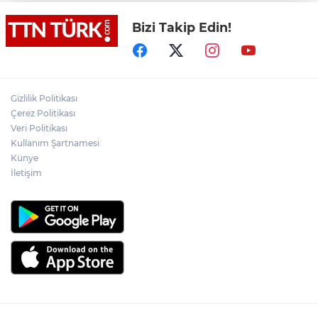
Bizi Takip Edin!
Yeni aldığı motosikletle kaza yapan genç
gözyaşları arasında toprağa verildi
Yasaklı madde kullandığı için çocuğu
elinden alınan anneden tüm anne-
Gizlilik Politikası
babalara çağrı
Çerez Politikası
Veri Politikası
Kullanım Şartnamesi
Cumhurbaşkanı Erdoğan, Suudi
Arabistan yolcusu
Künye
İletişim