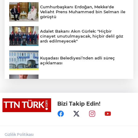
Cumhurbaşkanı Erdoğan, Mekke'de
Veliaht Prens Muhammed bin Selman ile
görüştü
Adalet Bakanı Akın Gürlek: "Hiçbir
cinayet unutulmayacak, hiçbir delil göz
ardı edilmeyecek"
Kuşadası Belediyesi’nden adli süreç
açıklaması
İş Bankası Grubu üst yönetiminde görev
değişimi
Bizi Takip Edin!
Yeni aldığı motosikletle kaza yapan genç
gözyaşları arasında toprağa verildi
Yasaklı madde kullandığı için çocuğu
elinden alınan anneden tüm anne-
Gizlilik Politikası
babalara çağrı