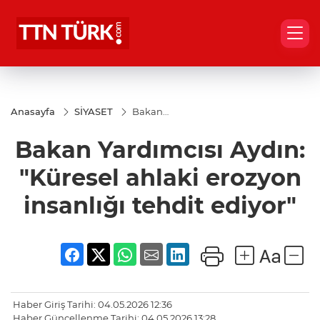
Anasayfa
SİYASET
Bakan
Yardımcısı
Aydın:
Bakan Yardımcısı Aydın:
"Küresel
ahlaki
erozyon
"Küresel ahlaki erozyon
insanlığı
tehdit
insanlığı tehdit ediyor"
ediyor"
Haber Giriş Tarihi: 04.05.2026 12:36
Haber Güncellenme Tarihi: 04.05.2026 13:28