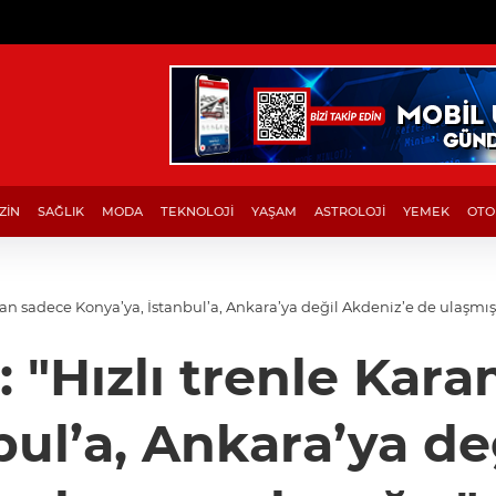
ZİN
SAĞLIK
MODA
TEKNOLOJİ
YAŞAM
ASTROLOJİ
YEMEK
OTO
an sadece Konya’ya, İstanbul’a, Ankara’ya değil Akdeniz’e de ulaşmış
: "Hızlı trenle Kar
bul’a, Ankara’ya de