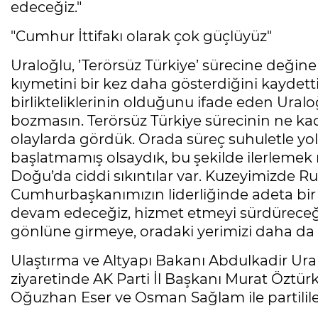
edeceğiz."
"Cumhur İttifakı olarak çok güçlüyüz"
Uraloğlu, ’Terörsüz Türkiye’ sürecine değine
kıymetini bir kez daha gösterdiğini kaydetti
birlikteliklerinin olduğunu ifade eden Uraloğl
bozmasın. Terörsüz Türkiye sürecinin ne ka
olaylarda gördük. Orada süreç suhuletle yolu
başlatmamış olsaydık, bu şekilde ilerleme
Doğu’da ciddi sıkıntılar var. Kuzeyimizde R
Cumhurbaşkanımızın liderliğinde adeta bir 
devam edeceğiz, hizmet etmeyi sürdüreceğiz
gönlüne girmeye, oradaki yerimizi daha d
Ulaştırma ve Altyapı Bakanı Abdulkadir Ural
ziyaretinde AK Parti İl Başkanı Murat Öztür
Oğuzhan Eser ve Osman Sağlam ile partilile