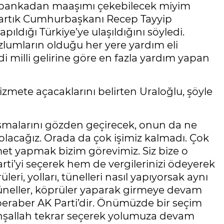
gün bankadan maaşımı çekebilecek miyim
artık Cumhurbaşkanı Recep Tayyip
pıldığı Türkiye’ye ulaşıldığını söyledi.
lumların olduğu her yere yardım eli
di milli gelirine göre en fazla yardım yapan
zmete açacaklarını belirten Uraloğlu, şöyle
alışmalarını gözden geçirecek, onun da ne
lacağız. Orada da çok işimiz kalmadı. Çok
t yapmak bizim görevimiz. Siz bize o
’yi seçerek hem de vergilerinizi ödeyerek
eri, yolları, tünelleri nasıl yapıyorsak aynı
tüneller, köprüler yaparak girmeye devam
 beraber AK Parti’dir. Önümüzde bir seçim
 inşallah tekrar seçerek yolumuza devam