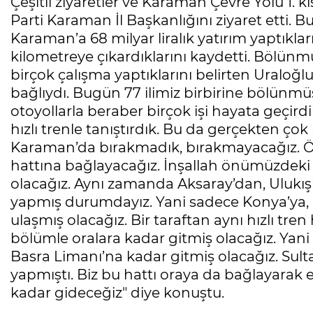
Çeşitli ziyaretler ve Karaman Çevre Yolu 1. kı
Parti Karaman İl Başkanlığını ziyaret etti
Karaman’a 68 milyar liralık yatırım yaptıkla
kilometreye çıkardıklarını kaydetti. Bölünmüş 
birçok çalışma yaptıklarını belirten Uraloğlu
bağlıydı. Bugün 77 ilimiz birbirine bölünmüş
otoyollarla beraber birçok işi hayata geçir
hızlı trenle tanıştırdık. Bu da gerçekten çok 
Karaman’da bırakmadık, bırakmayacağız. Ön
hattına bağlayacağız. İnşallah önümüzdeki s
olacağız. Aynı zamanda Aksaray’dan, Ulukışl
yapmış durumdayız. Yani sadece Konya’ya, İ
ulaşmış olacağız. Bir taraftan aynı hızlı tre
bölümle oralara kadar gitmiş olacağız. Yani 
Basra Limanı’na kadar gitmiş olacağız. Su
yapmıştı. Biz bu hattı oraya da bağlayarak 
kadar gideceğiz" diye konuştu.