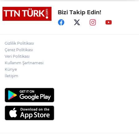
bir can kaybı veya yaralanma
bulunmamaktadır"
Bizi Takip Edin!
Adalet Bakanı Gürlek eski Özel Harekat
Başkanı Behçet Oktay’ın yakınlarını
kabul etti
Psikolog Çapar: "Sıcak havalarda
Gizlilik Politikası
kendimizi daha gergin, sabırsız ve öfkeli
Çerez Politikası
hissedebiliriz"
Veri Politikası
Kullanım Şartnamesi
Bakan Yumaklı: "İspanya’da
görevlendirilen 2 yangın söndürme
Künye
uçağımız, çalışmalarını başarıyla
İletişim
tamamlayarak yurda döndü"