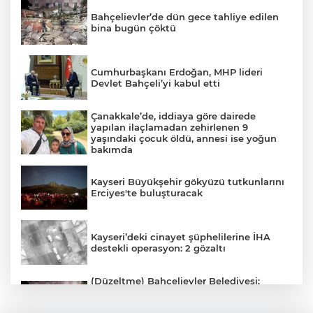
Bahçelievler’de dün gece tahliye edilen
bina bugün çöktü
Cumhurbaşkanı Erdoğan, MHP lideri
Devlet Bahçeli’yi kabul etti
Çanakkale’de, iddiaya göre dairede
yapılan ilaçlamadan zehirlenen 9
yaşındaki çocuk öldü, annesi ise yoğun
bakımda
Kayseri Büyükşehir gökyüzü tutkunlarını
Erciyes'te buluşturacak
Kayseri’deki cinayet şüphelilerine İHA
destekli operasyon: 2 gözaltı
(Düzeltme) Bahçelievler Belediyesi:
"Binanın önceden tahliye edilmesi
nedeniyle ilk belirlemelere göre herhangi