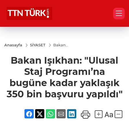
Anasayfa
SİYASET
Bakan
Işıkhan:
"Ulusal Staj
Bakan Işıkhan: "Ulusal
Programı’na
bugüne
kadar
Staj Programı’na
yaklaşık 350
bin başvuru
bugüne kadar yaklaşık
yapıldı"
350 bin başvuru yapıldı"