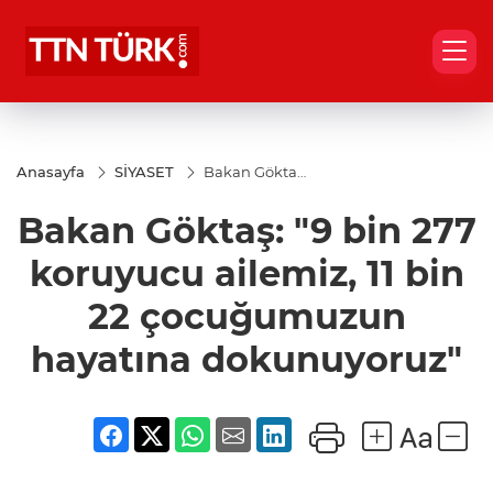
Anasayfa
SİYASET
Bakan Göktaş:
"9 bin 277
koruyucu
Bakan Göktaş: "9 bin 277
ailemiz, 11 bin
22
çocuğumuzun
koruyucu ailemiz, 11 bin
hayatına
dokunuyoruz"
22 çocuğumuzun
hayatına dokunuyoruz"