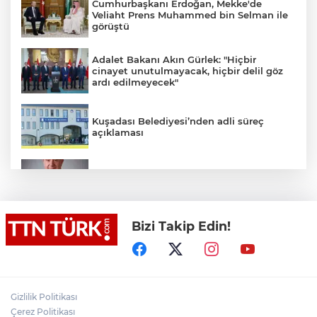
Cumhurbaşkanı Erdoğan, Mekke'de
Veliaht Prens Muhammed bin Selman ile
görüştü
Adalet Bakanı Akın Gürlek: "Hiçbir
cinayet unutulmayacak, hiçbir delil göz
ardı edilmeyecek"
Kuşadası Belediyesi’nden adli süreç
açıklaması
İş Bankası Grubu üst yönetiminde görev
değişimi
Bizi Takip Edin!
Yeni aldığı motosikletle kaza yapan genç
gözyaşları arasında toprağa verildi
Yasaklı madde kullandığı için çocuğu
elinden alınan anneden tüm anne-
Gizlilik Politikası
babalara çağrı
Çerez Politikası